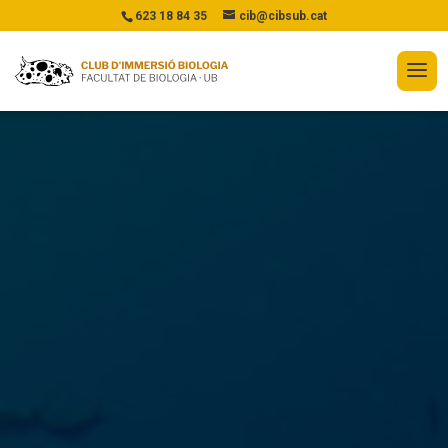
623 18 84 35
cib@cibsub.cat