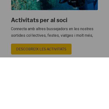
Activitats per al soci
Connecta amb altres bussejadors en les nostres
sortides col·lectives, festes, viatges i molt més,
DESCOBREIX LES ACTIVITATS