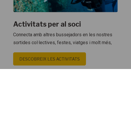
Activitats per al soci
Connecta amb altres bussejadors en les nostres
sortides col·lectives, festes, viatges i molt més,
DESCOBREIX LES ACTIVITATS