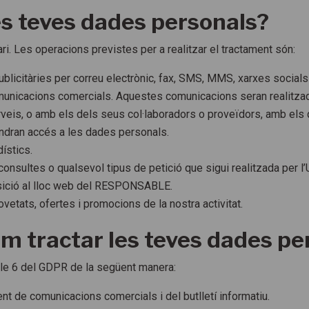
es teves dades personals?
ri. Les operacions previstes per a realitzar el tractament són:
icitàries per correu electrònic, fax, SMS, MMS, xarxes socials o 
r comunicacions comercials. Aquestes comunicacions seran reali
eis, o amb els dels seus col·laboradors o proveïdors, amb els q
indran accés a les dades personals.
dístics.
 consultes o qualsevol tipus de petició que sigui realitzada per 
sició al lloc web del RESPONSABLE.
novetats, ofertes i promocions de la nostra activitat.
m tractar les teves dades pe
icle 6 del GDPR de la següent manera:
t de comunicacions comercials i del butlletí informatiu.