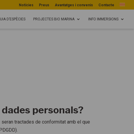
Notícies
Preus
Avantatges i convenis
Contacte
UIA D’ESPÈCIES
PROJECTES BIO MARINA
INFO IMMERSIONS
s dades personals?
 seran tractades de conformitat amb el que
LOPDGDD).