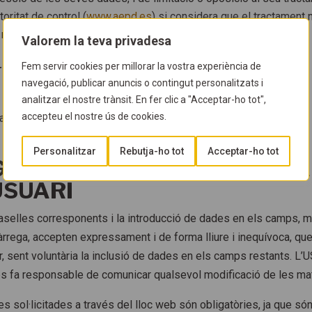
oritat de control (
www.aepd.es
) si considera que el tractament n
l moment.
Valorem la teva privadesa
Fem servir cookies per millorar la vostra experiència de
rets:
navegació, publicar anuncis o contingut personalitzats i
analitzar el nostre trànsit. En fer clic a "Acceptar-ho tot",
accepteu el nostre ús de cookies.
da Diagonal 643, 08028 Barcelona, Espanya
Personalitzar
Rebutja-ho tot
Acceptar-ho tot
GATORI O FACULTATIU DE L
USUARI
aselles corresponents i la introducció de dades en els camps, ma
àrrega, accepten expressament i de forma lliure i inequívoca, q
or, sent voluntària la inclusió de dades en els camps restants. 
s fa responsable de comunicar qualsevol modificació de les ma
ol·licitades a través del lloc web són obligatòries, ja que són