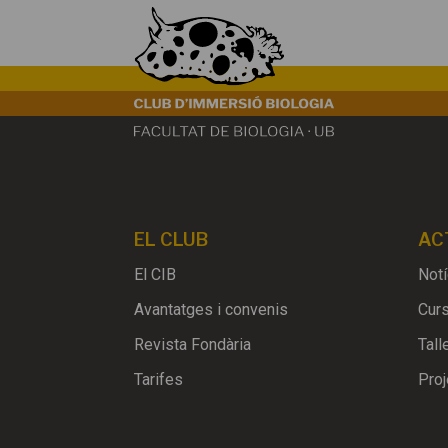
EL CLUB
AC
El CIB
Notí
Avantatges i convenis
Cur
Revista Fondària
Tall
Tarifes
Proj