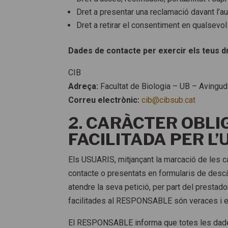
Dret a presentar una reclamació davant l’aut
Dret a retirar el consentiment en qualsevo
Dades de contacte per exercir els teus d
CIB
Adreça:
Facultat de Biologia – UB – Avingu
Correu electrònic:
cib@cibsub.cat
2. CARÀCTER OBLI
FACILITADA PER L’
Els USUARIS, mitjançant la marcació de les c
contacte o presentats en formularis de desc
atendre la seva petició, per part del prestad
facilitades al RESPONSABLE són veraces i e
El RESPONSABLE informa que totes les dades s