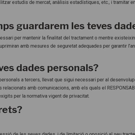
ar estudis de mercat, anàlisis estadístiques, etc., i tramitar encà
mps guardarem les teves dad
sari per mantenir la finalitat del tractament o mentre existeixin
suprimiran amb mesures de seguretat adequades per garantir l’an
teves dades personals?
rsonals a tercers, llevat que sigui necessari per al desenvolupa
eis relacionats amb comunicacions, amb els quals el RESPONSABL
xigits per la normativa vigent de privacitat.
rets?
upressió de les seves dades, i de limitació o oposició al seu tract