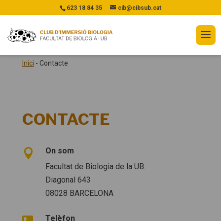
623 18 84 35
cib@cibsub.cat
Inici
-
Contacte
CONTACTE
On som

Facultat de Biologia de la UB.
Diagonal 643
08028 BARCELONA
Telèfon
