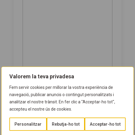
Valorem la teva privadesa
Consent
Consenteixo l'enviament de dades
Fem servir cookies per millorar la vostra experiència de
personals
*
*
navegació, publicar anuncis o contingut personalitzats i
analitzar el nostre trànsit. En fer clic a "Acceptar-ho tot",
Consent
He llegit i accepto la
política de
accepteu el nostre ús de cookies.
privacitat
*
*
Personalitzar
Rebutja-ho tot
Acceptar-ho tot
INFORMACIÓ BÀSICA DE PROTECCIÓ DE
DADES
Responsable del tractament:
Club d'Immersió