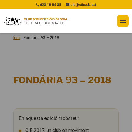
623 18 84 35
cib@cibsub.cat
Inici
-
Fondària 93 – 2018
FONDÀRIA 93 – 2018
En aquesta edició trobareu:
CIB 2017, un club en moviment