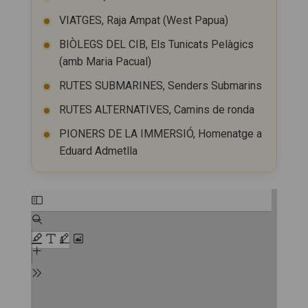
VIATGES, Raja Ampat (West Papua)
BIÒLEGS DEL CIB, Els Tunicats Pelàgics
(amb Maria Pacual)
RUTES SUBMARINES, Senders Submarins
RUTES ALTERNATIVES, Camins de ronda
PIONERS DE LA IMMERSIÓ, Homenatge a
Eduard Admetlla
Skip
to
PDF
content