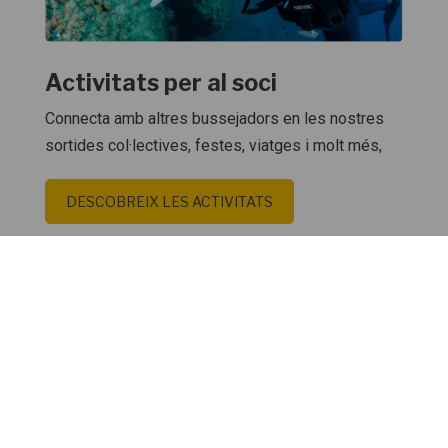
Activitats per al soci
Connecta amb altres bussejadors en les nostres
sortides col·lectives, festes, viatges i molt més,
DESCOBREIX LES ACTIVITATS