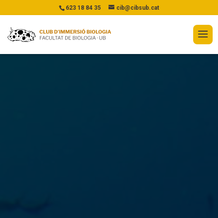
623 18 84 35
cib@cibsub.cat