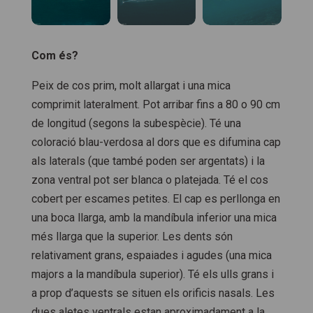
Com és?
Peix de cos prim, molt allargat i una mica
comprimit lateralment. Pot arribar fins a 80 o 90 cm
de longitud (segons la subespècie). Té una
coloració blau-verdosa al dors que es difumina cap
als laterals (que també poden ser argentats) i la
zona ventral pot ser blanca o platejada. Té el cos
cobert per escames petites. El cap es perllonga en
una boca llarga, amb la mandíbula inferior una mica
més llarga que la superior. Les dents són
relativament grans, espaiades i agudes (una mica
majors a la mandíbula superior). Té els ulls grans i
a prop d’aquests se situen els orificis nasals. Les
dues aletes ventrals estan aproximadament a la