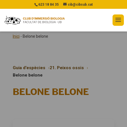
623 18 84 35
cib@cibsub.cat
Inici
-
Belone belone
Guia d’espècies
21. Peixos ossis
Belone belone
BELONE BELONE