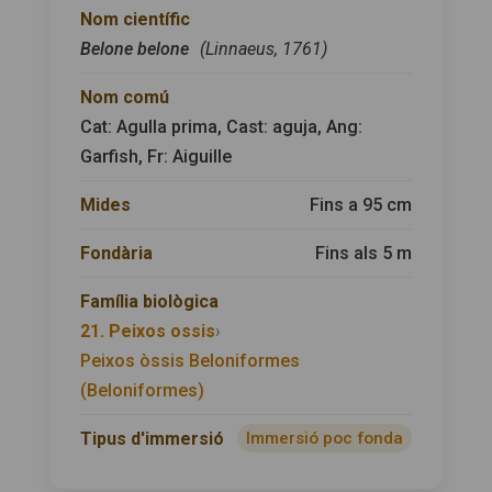
Nom científic
Belone belone
(Linnaeus, 1761)
Nom comú
Cat: Agulla prima, Cast: aguja, Ang:
Garfish, Fr: Aiguille
Mides
Fins a 95 cm
Fondària
Fins als 5 m
Família biològica
21. Peixos ossis
›
Peixos òssis Beloniformes
(Beloniformes)
Tipus d'immersió
Immersió poc fonda