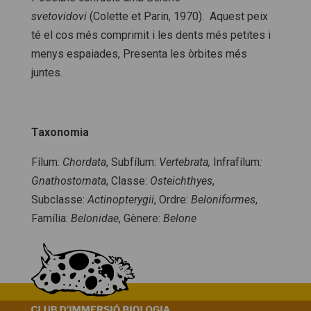
svetovidovi
(Colette et Parin, 1970). Aquest peix
té el cos més comprimit i les dents més petites i
menys espaiades, Presenta les òrbites més
juntes.
Taxonomia
Fílum:
Chordata
, Subfílum:
Vertebrata,
Infrafílum
:
Gnathostomata
, Classe:
Osteichthyes
,
Subclasse:
Actinopterygii
, Ordre:
Beloniformes
,
Família:
Belonidae
, Gènere:
Belone