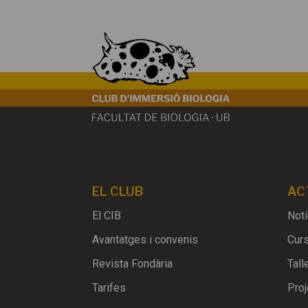
EL CLUB
AC
El CIB
Notí
Avantatges i convenis
Cur
Revista Fondària
Tall
Tarifes
Proj