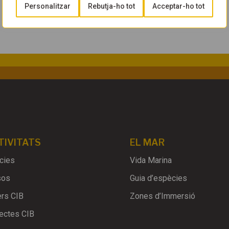
Personalitzar
Rebutja-ho tot
Acceptar-ho tot
TIVITATS
EL MAR
cies
Vida Marina
sos
Guia d’espècies
ers CIB
Zones d’Immersió
ectes CIB