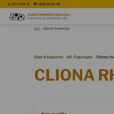
623 18 84 35
cib@cibsub.cat
Inici
-
Cliona rhodensis
Guia d’espècies
05. Esponges
Cliona r
CLIONA R