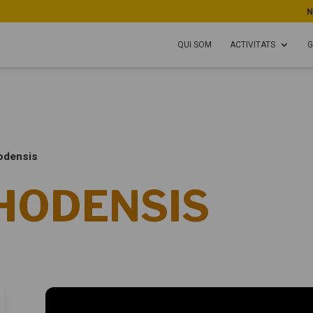
N
QUI SOM
ACTIVITATS
G
hodensis
HODENSIS