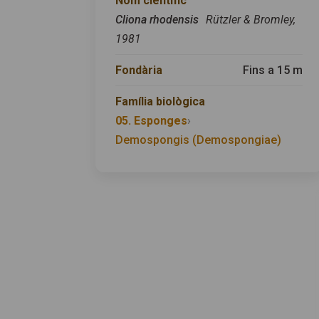
Nom científic
Cliona rhodensis
Rützler & Bromley,
1981
Fondària
Fins a 15 m
Família biològica
05. Esponges
›
Demospongis (Demospongiae)