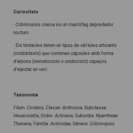
Curiositats
·
Cribrinopsis crassa
és un macròfag depredador
nocturn.
· Els tentacles tenen un tipus de cèl·lules urticants
(cnidoblasts) que contenen càpsules amb forma
d’arpons (nematocists o cnidocists) capaços
d’injectar un verí.
Taxonomia
Fílum:
Cnidaris
, Classe:
Anthozoa
, Subclasse:
Hexacorallia
, Ordre
: Actinaria
, Subordre:
Nyantheae
Thenaria
, Família:
Actiniidae
, Gènere:
Cribrinopsis