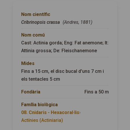
Nom científic
Cribrinopsis crassa
(Andres, 1881)
Nom comú
Cast: Actinia gorda; Eng: Fat anemone; It:
Attinia grossa; De: Fleischanemone
Mides
Fins a 15 cm, el disc bucal d'uns 7 cm i
els tentacles 5 cm
Fondària
Fins a 50 m
Família biològica
08. Cnidaris - Hexacoral·lis
›
Actínies (Actiniaria)