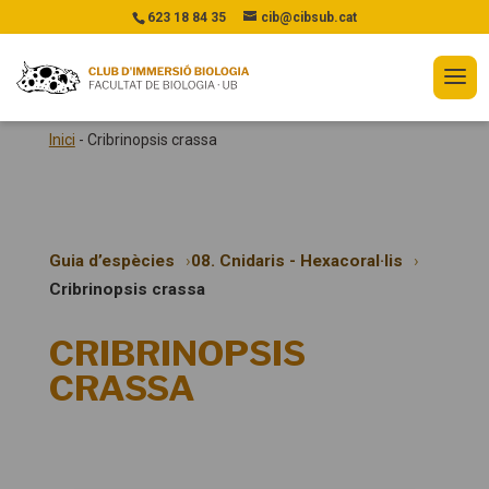
623 18 84 35
cib@cibsub.cat
Inici
-
Cribrinopsis crassa
Guia d’espècies
08. Cnidaris - Hexacoral·lis
Cribrinopsis crassa
CRIBRINOPSIS
CRASSA