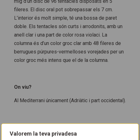
mig d’un disc de 96 tentacles disposats en 5
fileres. El disc oral pot sobrepassar els 7 cm.
L’interior és molt simple, té una bossa de paret
doble. Els tentacles són curts i arrodonits, amb un
anell clar i una part de color rosa violaci. La
columna és d’un color groc clar amb 48 fileres de
berrugues púrpures-vermelloses vorejades per un
color groc més intens que el de la columna.
On viu
?
Al Mediterrani únicament (Adriàtic i part occidental).
Com es reprodueix?
Valorem la teva privadesa