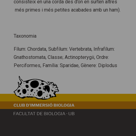
consisteix en una corda des d’on en surten altres
més primes i més petites acabades amb un ham).
Taxonomia
Fílum:
Chordata
, Subfílum:
Vertebrata
, Infrafílum:
Gnathostomata
, Classe;
Actinopterygii
, Ordre:
Perciformes
, Família:
Sparidae
, Gènere:
Diplodus