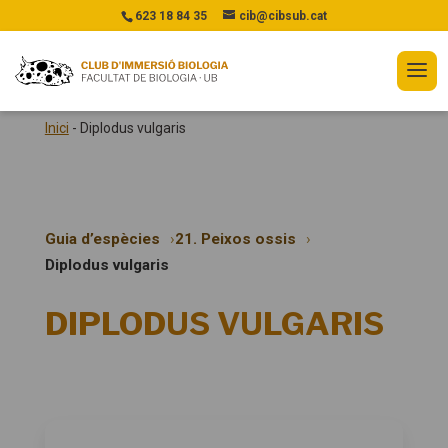
623 18 84 35
cib@cibsub.cat
Inici
-
Diplodus vulgaris
Guia d’espècies
21. Peixos ossis
Diplodus vulgaris
DIPLODUS VULGARIS