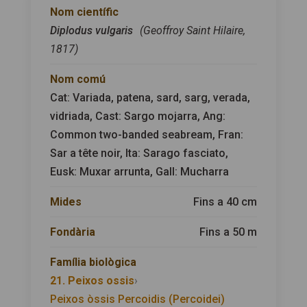
Nom científic
Diplodus vulgaris
(Geoffroy Saint Hilaire,
1817)
Nom comú
Cat: Variada, patena, sard, sarg, verada,
vidriada, Cast: Sargo mojarra, Ang:
Common two-banded seabream, Fran:
Sar a tête noir, Ita: Sarago fasciato,
Eusk: Muxar arrunta, Gall: Mucharra
Mides
Fins a 40 cm
Fondària
Fins a 50 m
Família biològica
21. Peixos ossis
›
Peixos òssis Percoidis (Percoidei)