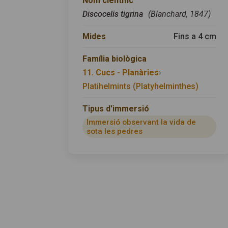
Nom científic
Discocelis tigrina
(Blanchard, 1847)
Mides
Fins a 4 cm
Família biològica
11. Cucs - Planàries
›
Platihelmints (Platyhelminthes)
Tipus d'immersió
Immersió observant la vida de
sota les pedres