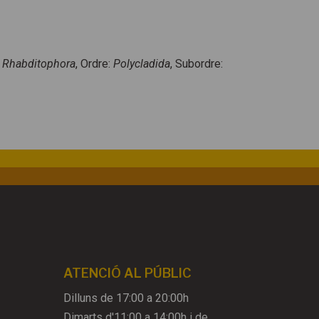
:
Rhabditophora
, Ordre:
Polycladida
, Subordre:
ATENCIÓ AL PÚBLIC
Dilluns de 17:00 a 20:00h
Dimarts d'11:00 a 14:00h i de