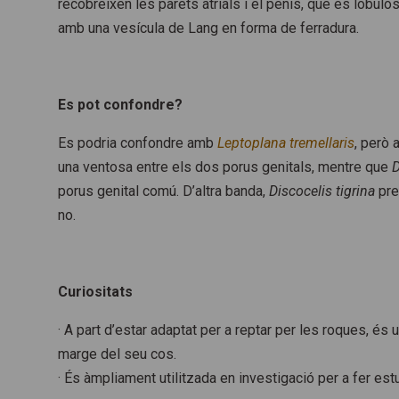
recobreixen les parets atrials i el penis, que és lobulós
amb una vesícula de Lang en forma de ferradura.
Es pot confondre?
Es podria confondre amb
Leptoplana tremellaris
, però 
una ventosa entre els dos porus genitals, mentre que
D
porus genital comú. D’altra banda,
Discocelis tigrina
pre
no.
Curiositats
· A part d’estar adaptat per a reptar per les roques, és
marge del seu cos.
· És àmpliament utilitzada en investigació per a fer est