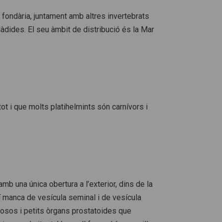
 fondària, juntament amb altres invertebrats
clàdides. El seu àmbit de distribució és la Mar
ot i que molts platihelmints són carnívors i
b una única obertura a l’exterior, dins de la
 manca de vesícula seminal i de vesícula
rosos i petits òrgans prostatoides que