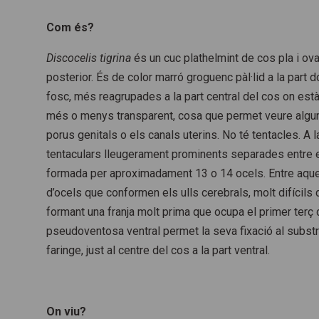
Com és?
Discocelis tigrina
és un cuc plathelmint de cos pla i ov
posterior. És de color marró groguenc pàl·lid a la par
fosc, més reagrupades a la part central del cos on està 
més o menys transparent, cosa que permet veure algune
porus genitals o els canals uterins. No té tentacles. A 
tentaculars lleugerament prominents separades entre el
formada per aproximadament 13 o 14 ocels. Entre aqu
d’ocels que conformen els ulls cerebrals, molt difícils 
formant una franja molt prima que ocupa el primer terç 
pseudoventosa ventral permet la seva fixació al substra
faringe, just al centre del cos a la part ventral.
On viu?