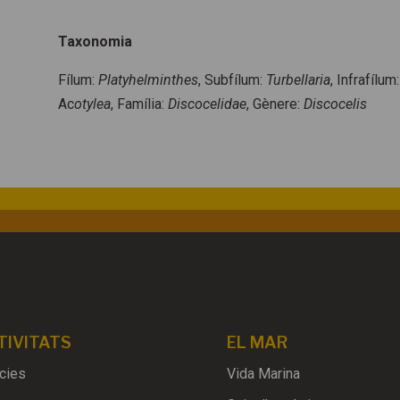
Taxonomia
Fílum:
Platyhelminthes
, Subfílum:
Turbellaria
, Infrafílum
Ac
otylea
, Família:
Discocelidae
, Gènere:
Discocelis
TIVITATS
EL MAR
cies
Vida Marina