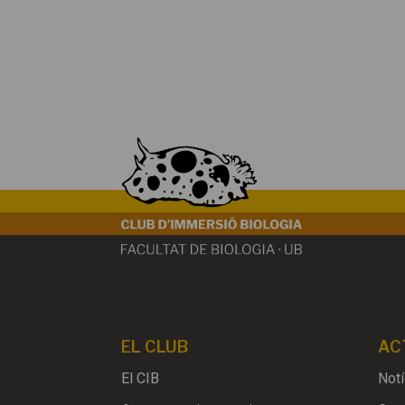
EL CLUB
AC
El CIB
Notí