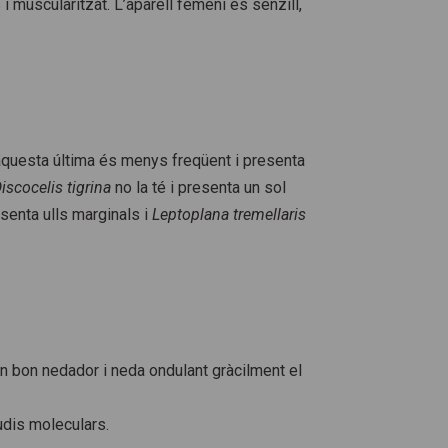
 i muscularitzat. L’aparell femení és senzill,
aquesta última és menys freqüent i presenta
iscocelis tigrina
no la té i presenta un sol
senta ulls marginals i
Leptoplana tremellaris
 un bon nedador i neda ondulant gràcilment el
udis moleculars.