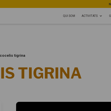
N
QUI SOM
ACTIVITATS
G
cocelis tigrina
IS TIGRINA