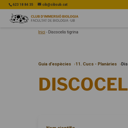
623 18 84 35
cib@cibsub.cat
Inici
-
Discocelis tigrina
Guia d’espècies
11. Cucs - Planàries
Dis
DISCOCEL