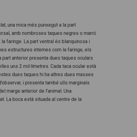
alat, una mica més punxegut a la part
t dorsal, amb nombroses taques negres o marró
la faringe. La part ventral és blanquinosa i
s estructures internes com la faringe, els
la part anterior presenta dues taques oculars
les uns 2 mil·límetres. Cada taca ocular està
estes dues taques hi ha altres dues masses
d’observar, i presenta també ulls marginals
del marge anterior de l’animal. Una
t. La boca està situada al centre de la