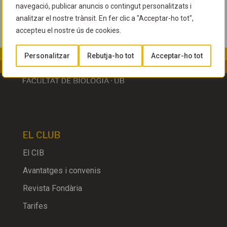
navegació, publicar anuncis o contingut personalitzats i
analitzar el nostre trànsit. En fer clic a "Acceptar-ho tot",
accepteu el nostre ús de cookies.
Personalitzar
Rebutja-ho tot
Acceptar-ho tot
EL CLUB
El CIB
Avantatges i convenis
Revista Fondària
Tarifes