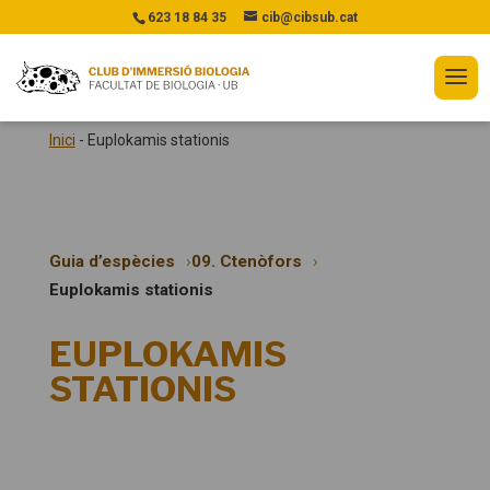
623 18 84 35
cib@cibsub.cat
Inici
-
Euplokamis stationis
Guia d’espècies
09. Ctenòfors
Euplokamis stationis
EUPLOKAMIS
STATIONIS