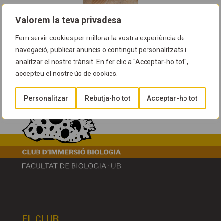
Valorem la teva privadesa
Fem servir cookies per millorar la vostra experiència de
Taxonomia
navegació, publicar anuncis o contingut personalitzats i
Fílum:
Nemertea
, Classe:
Hoplonemertea
, Ordre:
analitzar el nostre trànsit. En fer clic a "Acceptar-ho tot",
accepteu el nostre ús de cookies.
Polystilifera
, Família:
Drepanophoridae,
Gènere:
Gibsonnemertes
Personalitzar
Rebutja-ho tot
Acceptar-ho tot
EL CLUB