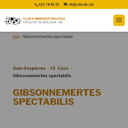
623 18 84 35
cib@cibsub.cat
Inici
-
Gibsonnemertes spectabilis
Guia d’espècies
10. Cucs
Gibsonnemertes spectabilis
GIBSONNEMERTES
SPECTABILIS