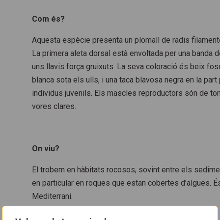
Com és?
Aquesta espècie presenta un plomall de radis filamentos
La primera aleta dorsal està envoltada per una banda d
uns llavis força gruixuts. La seva coloració és beix fosc
blanca sota els ulls, i una taca blavosa negra en la part
individus juvenils. Els mascles reproductors són de to
vores clares.
On viu?
El trobem en hàbitats rocosos, sovint entre els sedim
en particular en roques que estan cobertes d’algues. 
Mediterrani.