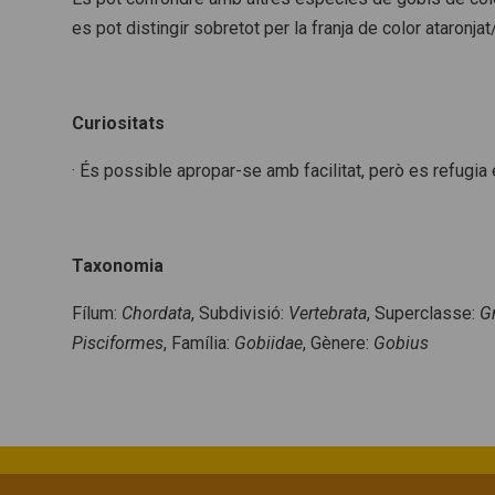
es pot distingir sobretot per la franja de color ataronja
Curiositats
· És possible apropar-se amb facilitat, però es refugia 
Taxonomia
Fílum:
Chordata
, Subdivisió:
Vertebrata
, Superclasse:
G
Pisciformes
, Família:
Gobiidae
, Gènere:
Gobius