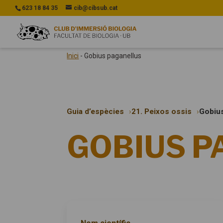
623 18 84 35
cib@cibsub.cat
Inici
-
Gobius paganellus
Guia d’espècies
21. Peixos ossis
Gobius
GOBIUS P