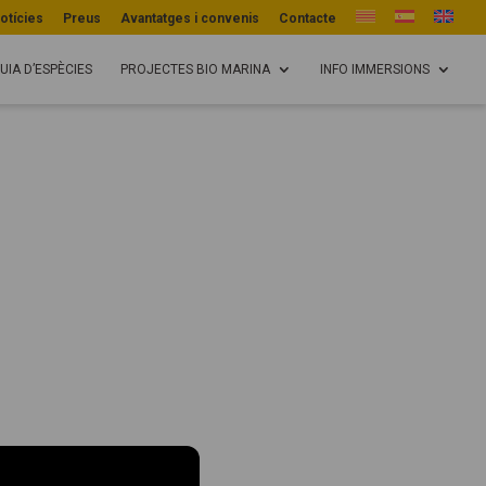
otícies
Preus
Avantatges i convenis
Contacte
UIA D’ESPÈCIES
PROJECTES BIO MARINA
INFO IMMERSIONS