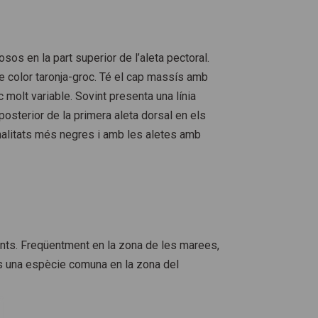
os en la part superior de l’aleta pectoral.
e color taronja-groc. Té el cap massís amb
 molt variable. Sovint presenta una línia
 posterior de la primera aleta dorsal en els
nalitats més negres i amb les aletes amb
ents. Freqüentment en la zona de les marees,
És una espècie comuna en la zona del