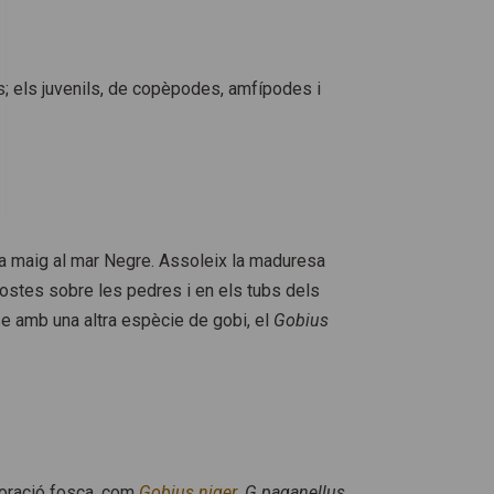
ts; els juvenils, de copèpodes, amfípodes i
ç a maig al mar Negre. Assoleix la maduresa
ostes sobre les pedres i en els tubs dels
-se amb una altra espècie de gobi, el
Gobius
loració fosca, com
Gobius niger
.
G.paganellus