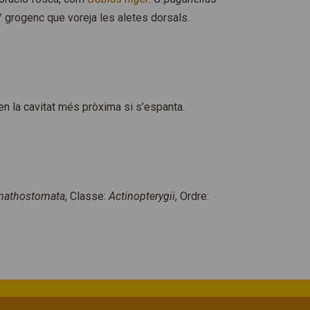
t/ grogenc que voreja les aletes dorsals.
en la cavitat més pròxima si s’espanta.
nathostomata
, Classe:
Actinopterygii
, Ordre: