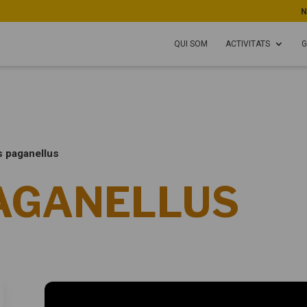
N
QUI SOM
ACTIVITATS
G
 paganellus
AGANELLUS