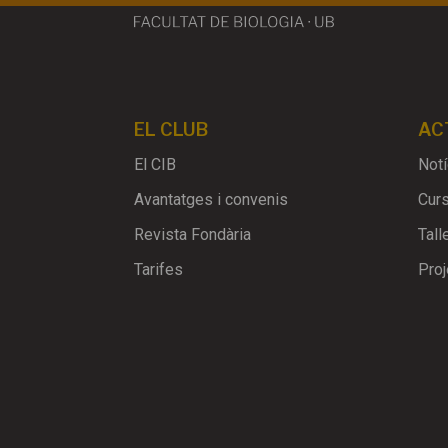
EL CLUB
AC
El CIB
Notí
Avantatges i convenis
Cur
Revista Fondària
Tall
Tarifes
Proj