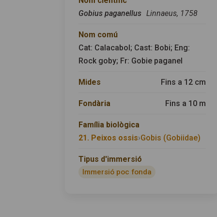
Nom científic
Gobius paganellus
Linnaeus, 1758
Nom comú
Cat: Calacabol; Cast: Bobi; Eng:
Rock goby; Fr: Gobie paganel
Mides
Fins a 12 cm
Fondària
Fins a 10 m
Família biològica
21. Peixos ossis
›
Gobis (Gobiidae)
Tipus d'immersió
Immersió poc fonda