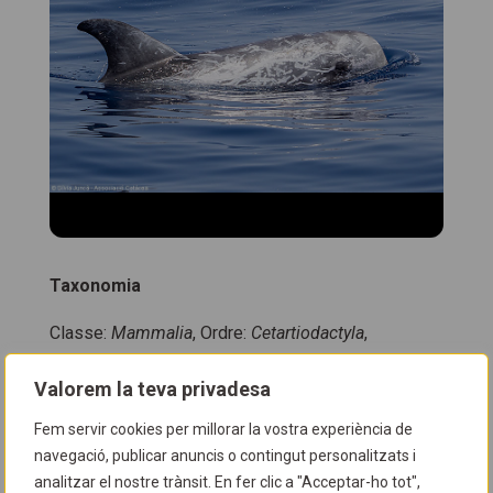
Taxonomia
Classe:
Mammalia
, Ordre:
Cetartiodactyla
,
Superfamília:
Odontoceti
, Família:
Delphinidae
,
Valorem la teva privadesa
Gènere:
Grampus
Fem servir cookies per millorar la vostra experiència de
navegació, publicar anuncis o contingut personalitzats i
analitzar el nostre trànsit. En fer clic a "Acceptar-ho tot",