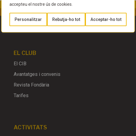
accepteu el nostre ús de cookies.
Personalitzar
Rebutja-ho tot
Acceptar-ho tot
EL CLUB
El CIB
Avantatges i convenis
Revista Fondària
Tarifes
ACTIVITATS