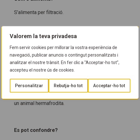
S’alimenta per filtració.
Valorem la teva privadesa
Com es reprodueix
?
Fem servir cookies per millorar la vostra experiència de
Pot reproduir-se de manera asexual mitjançant la
navegació, publicar anuncis o contingut personalitzats i
fragmentació, gràcies a la totipotència que
analitzar el nostre trànsit. En fer clic a "Acceptar-ho tot",
presenten les seves cèl·lules. També es pot
accepteu el nostre ús de cookies.
reproduir per via sexual amb la intervenció d’òvuls i
Personalitzar
Rebutja-ho tot
Acceptar-ho tot
espermatozoides. Aquest tipus de fecundació es
dóna en un moment determinat de la temporada. És
un animal hermafrodita.
Es pot confondre?