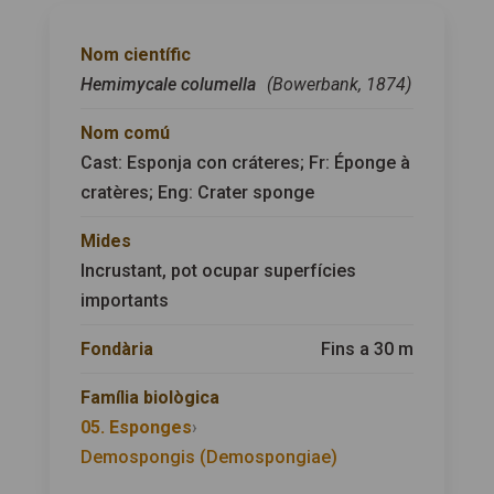
Nom científic
Hemimycale columella
(Bowerbank, 1874)
Nom comú
Cast: Esponja con cráteres; Fr: Éponge à
cratères; Eng: Crater sponge
Mides
Incrustant, pot ocupar superfícies
importants
Fondària
Fins a 30 m
Família biològica
05. Esponges
›
Demospongis (Demospongiae)