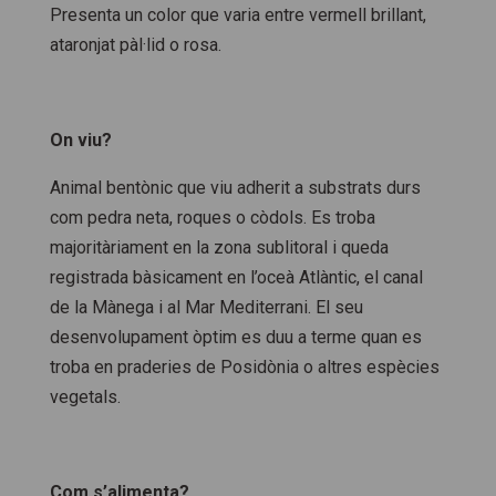
Presenta un color que varia entre vermell brillant,
ataronjat pàl·lid o rosa.
On viu?
Animal bentònic que viu adherit a substrats durs
com pedra neta, roques o còdols. Es troba
majoritàriament en la zona sublitoral i queda
registrada bàsicament en l’oceà Atlàntic, el canal
de la Mànega i al Mar Mediterrani. El seu
desenvolupament òptim es duu a terme quan es
troba en praderies de Posidònia o altres espècies
vegetals.
Com s’alimenta?