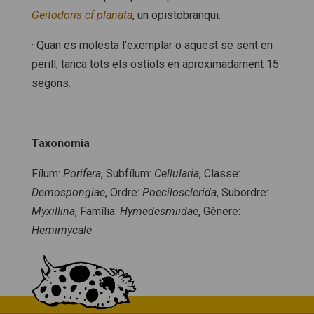
Geitodoris cf planata
, un opistobranqui.
· Quan es molesta l’exemplar o aquest se sent en
perill, tanca tots els ostíols en aproximadament 15
segons.
Taxonomia
Fílum:
Porifera
, Subfílum:
Cellularia
, Classe:
Demospongiae
, Ordre:
Poecilosclerida
, Subordre:
Myxillina
, Família:
Hymedesmiidae
, Gènere:
Hemimycale