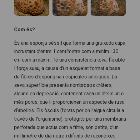
Com és?
És una esponja sèssil que forma una gruixuda capa
incrustant d’entre 1 centímetre com a mínim i 30
cm com a màxim. Té una consistència tova, flexible
i força suau, a causa d’un esquelet format a base
de fibres d’espongina i espícules silíciques. La
seva superfície presenta nombrosos cràters,
alguns en depressió, contenent cada un d’ells un o
més porus, que li proporcionen un aspecte de rusc
d’abelles. Els òsculs (forats per on l’aigua circula a
través de l’organisme), protegits per una membrana
perforada que actua com a filtre, són petits, d’un
mil·límetre de diàmetre i difícils de reconèixer.