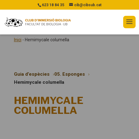
623 18 84 35
cib@cibsub.cat
Inici
-
Hemimycale columella
Guia d’espècies
05. Esponges
Hemimycale columella
HEMIMYCALE
COLUMELLA