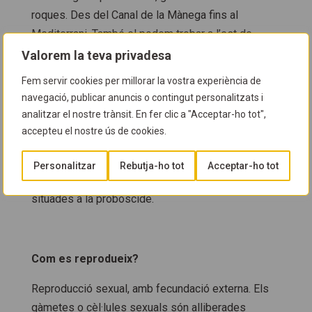
roques. Des del Canal de la Mànega fins al
Mediterrani. També el podem trobar a l’est de
l’oceà Atlàntic, al mar Roig i als oceans Índic i
Valorem la teva privadesa
Pacífic oest (zona tropical).
Fem servir cookies per millorar la vostra experiència de
navegació, publicar anuncis o contingut personalitzats i
analitzar el nostre trànsit. En fer clic a "Acceptar-ho tot",
Com s’alimenta?
accepteu el nostre ús de cookies.
És un animal carnívor. S’alimenta d’altres petits
Personalitzar
Rebutja-ho tot
Acceptar-ho tot
invertebrats, capturant-los amb les mandíbules
situades a la probòscide.
Com es reprodueix?
Reproducció sexual, amb fecundació externa. Els
gàmetes o cèl·lules sexuals són alliberades