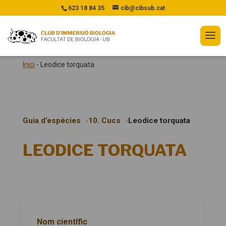
623 18 84 35
cib@cibsub.cat
Inici
-
Leodice torquata
Guia d’espècies
10. Cucs
Leodice torquata
LEODICE TORQUATA
Nom científic