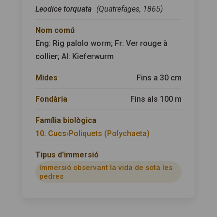
Leodice torquata
(Quatrefages, 1865)
Nom comú
Eng: Rig palolo worm; Fr: Ver rouge à
collier; Al: Kieferwurm
Mides
Fins a 30 cm
Fondària
Fins als 100 m
Família biològica
10. Cucs
›
Poliquets (Polychaeta)
Tipus d'immersió
Immersió observant la vida de sota les
pedres