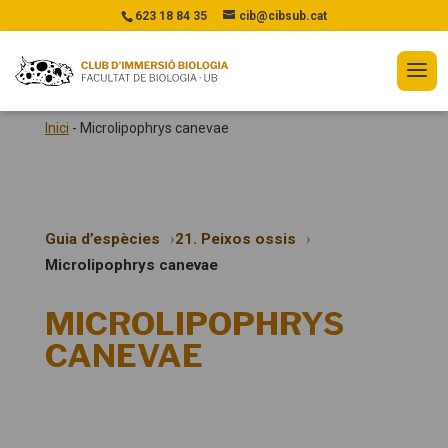
623 18 84 35
cib@cibsub.cat
Inici
-
Microlipophrys canevae
Guia d’espècies
21. Peixos ossis
Microlipophrys canevae
MICROLIPOPHRYS
CANEVAE