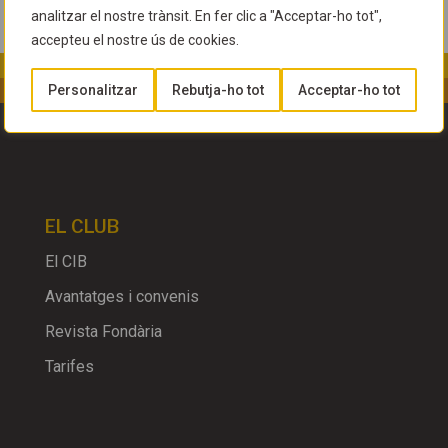
analitzar el nostre trànsit. En fer clic a "Acceptar-ho tot",
accepteu el nostre ús de cookies.
Personalitzar
Rebutja-ho tot
Acceptar-ho tot
EL CLUB
El CIB
Avantatges i convenis
Revista Fondària
Tarifes