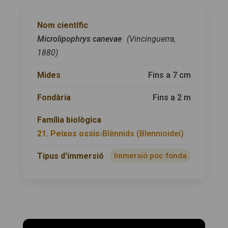
Nom científic
Microlipophrys canevae
(Vincinguerra,
1880)
Mides
Fins a 7 cm
Fondària
Fins a 2 m
Família biològica
21. Peixos ossis
›
Blènnids (Blennioidei)
Tipus d'immersió
Immersió poc fonda