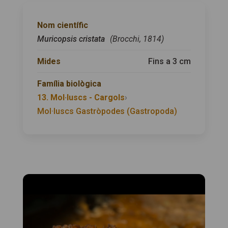
Nom científic
Muricopsis cristata
(Brocchi, 1814)
Mides
Fins a 3 cm
Família biològica
13. Mol·luscs - Cargols
›
Mol·luscs Gastròpodes (Gastropoda)