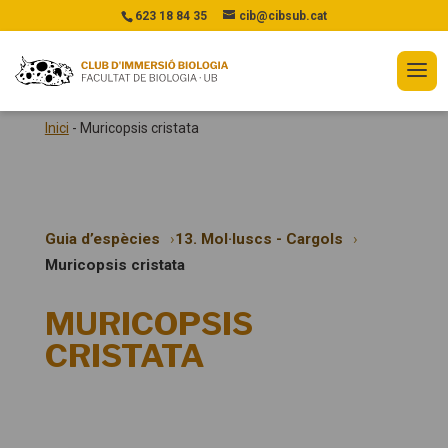
623 18 84 35
cib@cibsub.cat
Inici
-
Muricopsis cristata
Guia d’espècies
13. Mol·luscs - Cargols
Muricopsis cristata
MURICOPSIS
CRISTATA