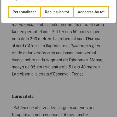
Es pot confondre?
Personalitzar
Rebutja-ho tot
Acceptar-ho tot
En el Mediterrani trobem la llagosta rosa
Palinurus
mauritanicus
amb un color vermellós o rosat i amb
taques per tot el cos. Pot fer uns 50 cm i viu per
sota dels 200 metres. La trobem al sud d’Europa i
al nord d’Àfrica. La llagosta reial
Palinurus regius
és de color verdós amb una banda transversal
blanca sobre cada segment de l’abdomen. Mesura
menys de 35 cm i viu entre els 5 i els 40 metres.
La trobem a la costa d’Espanya i França.
Curiositats
· Sabíeu que utilitzen les llargues antenes per
foragitar als seus enemics? A més també