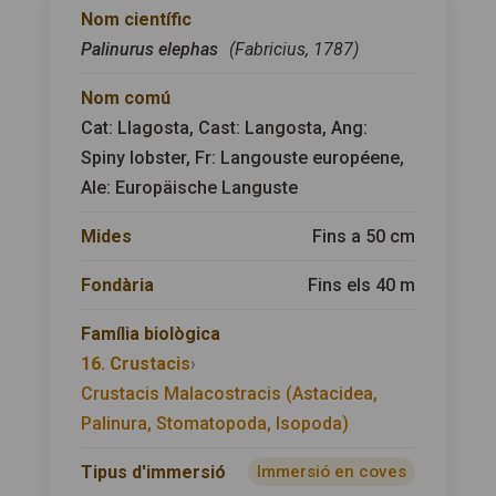
Nom científic
Palinurus elephas
(Fabricius, 1787)
Nom comú
Cat: Llagosta, Cast: Langosta, Ang:
Spiny lobster, Fr: Langouste européene,
Ale: Europäische Languste
Mides
Fins a 50 cm
Fondària
Fins els 40 m
Família biològica
16. Crustacis
›
Crustacis Malacostracis (Astacidea,
Palinura, Stomatopoda, Isopoda)
Tipus d'immersió
Immersió en coves