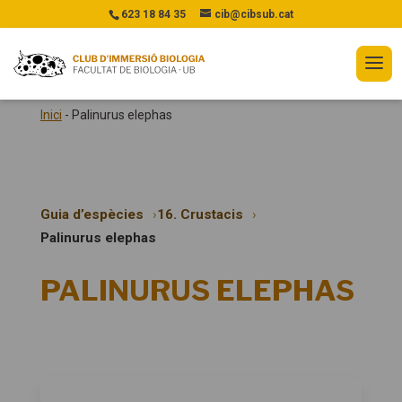
623 18 84 35
cib@cibsub.cat
Inici
-
Palinurus elephas
Guia d’espècies
16. Crustacis
Palinurus elephas
PALINURUS ELEPHAS