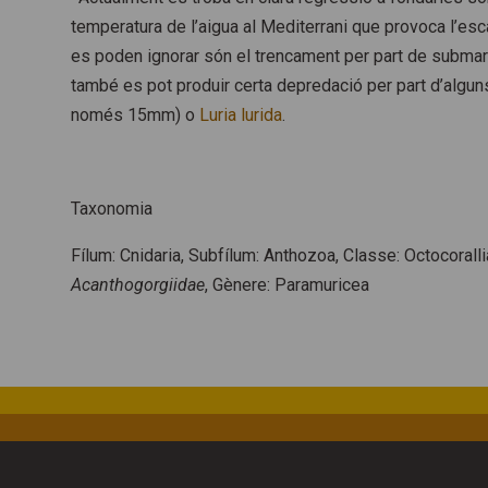
temperatura de l’aigua al Mediterrani que provoca l’es
es poden ignorar són el trencament per part de submar
també es pot produir certa depredació per part d’alg
només 15mm) o
Luria
lurida
.
Taxonomia
Fílum:
Cnidaria
, Subfílum:
Anthozoa,
Classe:
Octocoralli
Acanthogorgiidae
, Gènere:
Paramuricea