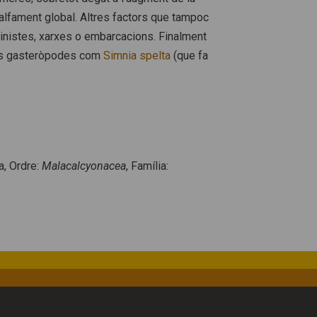
calfament global. Altres factors que tampoc
inistes, xarxes o embarcacions. Finalment
uns gasteròpodes com
Simnia
spelta
(que fa
a,
Ordre:
Malacalcyonacea
, Família: