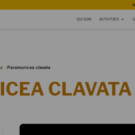
N
QUI SOM
ACTIVITATS
G
is
Paramuricea clavata
ICEA CLAVATA