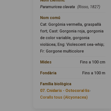
Nom científic
Paramuricea clavata
(Risso, 1827)
Nom comú
Cat: Gorgònia vermella, graspallà
fort; Cast: Gorgonia roja, gorgonia
de color variable, gorgonia
violácea; Eng: Violescent sea-whip;
Fr: Gorgone multicolore
Mides
Fins a 100 cm
Fondària
Fins a 100 m
Família biològica
07. Cnidaris - Octocoral·lis
›
Coralls tous (Alcyonacea)