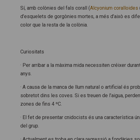
Sí, amb colònies del fals corall (
Alcyonium
coralloides
d’esquelets de gorgònies mortes, a més d’això es dif
color que la resta de la colònia.
Curiositats
· Per arribar a la màxima mida necessiten créixer durant
anys.
· A causa de la manca de llum natural o artificial és pro
sobretot dins les coves. Si es treuen de l’aigua, perden 
zones de fins 4 ºC.
· El fet de presentar cnidocists és una característica ú
del grup.
· Actualment es troba en clara regressió a fondàries s