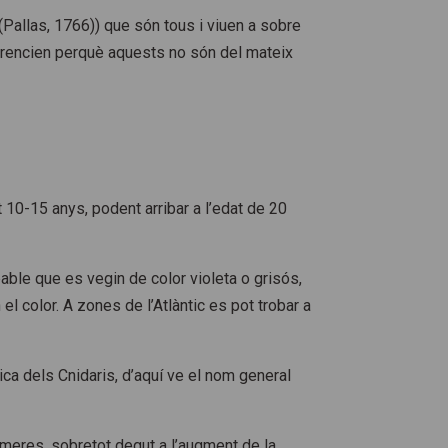
(Pallas, 1766)
) que són tous i viuen a sobre
erencien perquè aquests no són del mateix
 10-15 anys, podent arribar a l’edat de 20
bable que es vegin de color violeta o grisós,
el color. A zones de l’Atlàntic es pot trobar a
nica dels Cnidaris, d’aquí ve el nom general
omeres, sobretot degut a l’augment de la