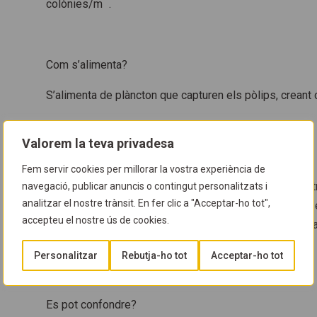
colònies/m
.
Com s’alimenta?
S’alimenta de plàncton que capturen els pòlips, creant
Valorem la teva privadesa
Com es reprodueix?
Fem servir cookies per millorar la vostra experiència de
Pot reproduir-se de forma asexual (no necessita un altr
navegació, publicar anuncis o contingut personalitzats i
analitzar el nostre trànsit. En fer clic a "Acceptar-ho tot",
colònia, o bé de forma sexual mitjançant la fecundació e
accepteu el nostre ús de cookies.
l’exterior, que un cop fecundats desenvolupen una larva
donar lloc a una altra colònia.
Personalitzar
Rebutja-ho tot
Acceptar-ho tot
Es pot confondre?