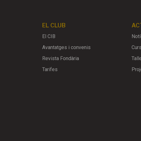
EL CLUB
AC
El CIB
Notí
Avantatges i convenis
Cur
Revista Fondària
Tall
Tarifes
Proj