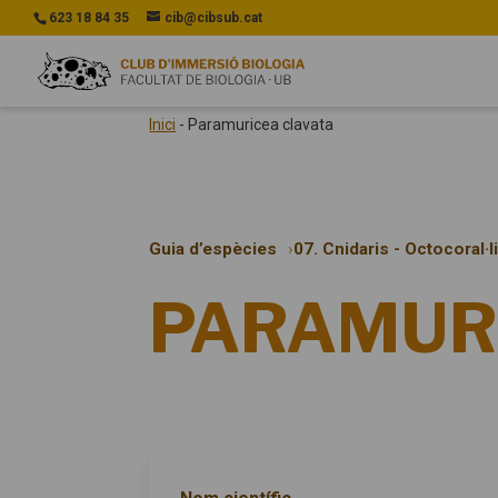
623 18 84 35
cib@cibsub.cat
Inici
-
Paramuricea clavata
Guia d’espècies
07. Cnidaris - Octocoral·l
PARAMUR