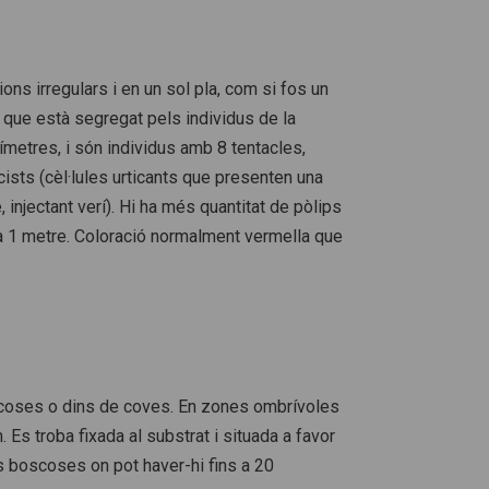
ns irregulars i en un sol pla, com si fos un
i que està segregat pels individus de la
límetres, i són individus amb 8 tentacles,
cists (cèl·lules urticants que presenten una
 injectant verí). Hi ha més quantitat de pòlips
r a 1 metre. Coloració normalment vermella que
rocoses o dins de coves. En zones ombrívoles
Es troba fixada al substrat i situada a favor
s boscoses on pot haver-hi fins a 20