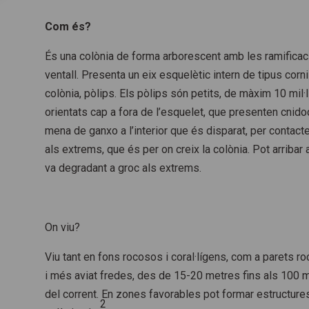
Com és?
És una colònia de forma arborescent amb les ramificacio
ventall. Presenta un eix esquelètic intern de tipus corn
colònia, pòlips. Els pòlips són petits, de màxim 10 mil·
orientats cap a fora de l’esquelet, que presenten cnido
mena de ganxo a l’interior que és disparat, per contacte,
als extrems, que és per on creix la colònia. Pot arriba
va degradant a groc als extrems.
On viu?
Viu tant en fons rocosos i coral·lígens, com a parets 
i més aviat fredes, des de 15-20 metres fins als 100 m. 
del corrent. En zones favorables pot formar estructure
2