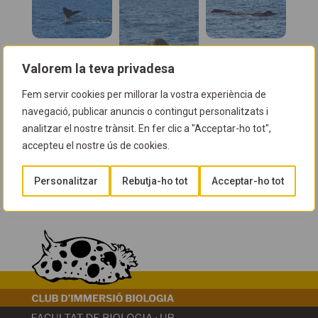
Valorem la teva privadesa
Fem servir cookies per millorar la vostra experiència de
navegació, publicar anuncis o contingut personalitzats i
analitzar el nostre trànsit. En fer clic a "Acceptar-ho tot",
Taxonomia
accepteu el nostre ús de cookies.
Fílum:
Chordata
, Classe:
Mammalia
, Subclasse:
Personalitzar
Rebutja-ho tot
Acceptar-ho tot
Theria
, Infraordre:
Cetacea
, Superfamília:
Odontoceti
, Família:
Physeteridae
, Gènere:
Physeter