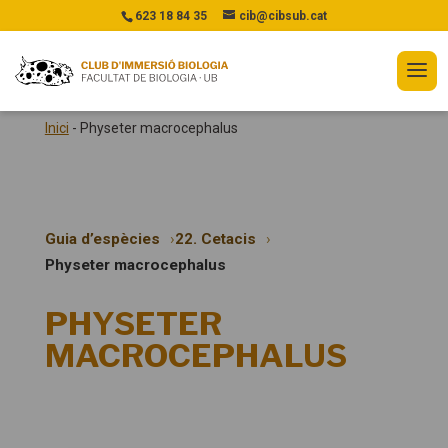
623 18 84 35
cib@cibsub.cat
Inici
-
Physeter macrocephalus
Guia d’espècies
22. Cetacis
Physeter macrocephalus
PHYSETER
MACROCEPHALUS