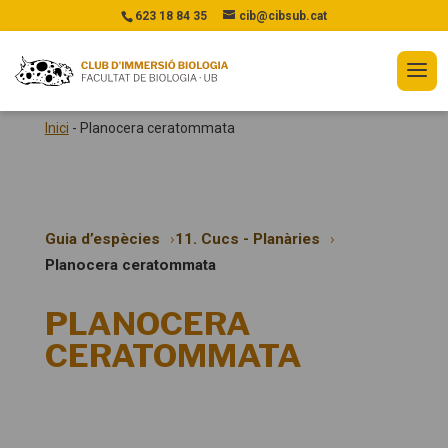
623 18 84 35
cib@cibsub.cat
Inici
-
Planocera ceratommata
Guia d’espècies
11. Cucs - Planàries
Planocera ceratommata
PLANOCERA
CERATOMMATA