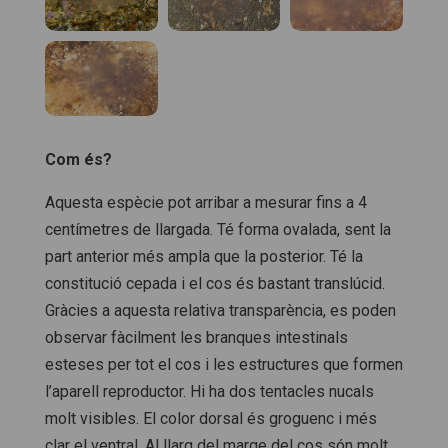
Com és?
Aquesta espècie pot arribar a mesurar fins a 4
centímetres de llargada. Té forma ovalada, sent la
part anterior més ampla que la posterior. Té la
constitució cepada i el cos és bastant translúcid.
Gràcies a aquesta relativa transparència, es poden
observar fàcilment les branques intestinals
esteses per tot el cos i les estructures que formen
l’aparell reproductor. Hi ha dos tentacles nucals
molt visibles. El color dorsal és groguenc i més
clar el ventral. Al llarg del marge del cos són molt