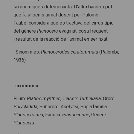
taxonòmiques determinants. D’altra banda, i pel
que fa al penis armat descrit per Palombi,
Faubel considera que es tractava del cirrus típic
del gènere
Planocera
evaginat, cosa freqüent
i resultat de la reacció de l’animal en ser fixat.
· Sinonímies:
Planocerodes ceratommata
(Palombi,
1936).
Taxonomia
Fílum:
Platihelmynthes
; Classe:
Turbellaria
; Ordre:
Polycladida
; Subordre:
Acotylea
; Superfamília:
Planoceroidea
; Família:
Planoceridae
; Gènere:
Planocera