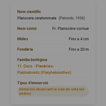
Nom científic
Planocera ceratommata
(Palombi, 1936)
Nom comú
Fr: Planocère cornue
Mides
Fins a 4 cm
Fondària
Fins a 20 m
Família biològica
11. Cucs - Planàries
›
Platihelmints (Platyhelminthes)
Tipus d'immersió
Immersió observant la vida de sota les
pedres