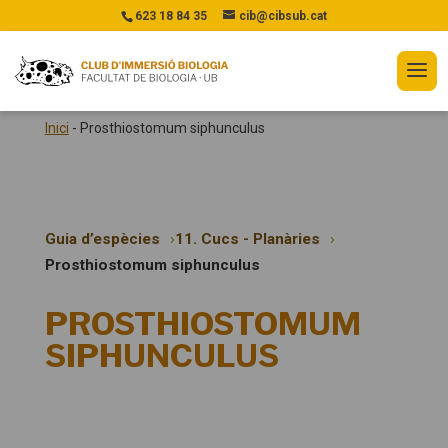
623 18 84 35
cib@cibsub.cat
Inici
-
Prosthiostomum siphunculus
Guia d’espècies
11. Cucs - Planàries
Prosthiostomum siphunculus
PROSTHIOSTOMUM
SIPHUNCULUS