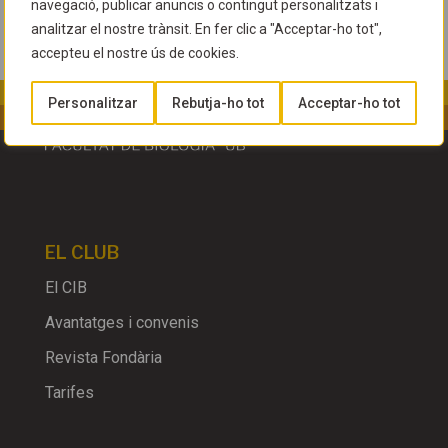
navegació, publicar anuncis o contingut personalitzats i
analitzar el nostre trànsit. En fer clic a "Acceptar-ho tot",
accepteu el nostre ús de cookies.
Personalitzar
Rebutja-ho tot
Acceptar-ho tot
EL CLUB
El CIB
Avantatges i convenis
Revista Fondària
Tarifes