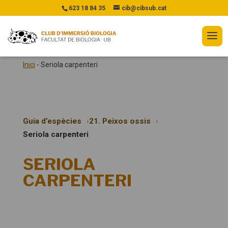
623 18 84 35
cib@cibsub.cat
Inici
-
Seriola carpenteri
Guia d’espècies
21. Peixos ossis
Seriola carpenteri
SERIOLA
CARPENTERI