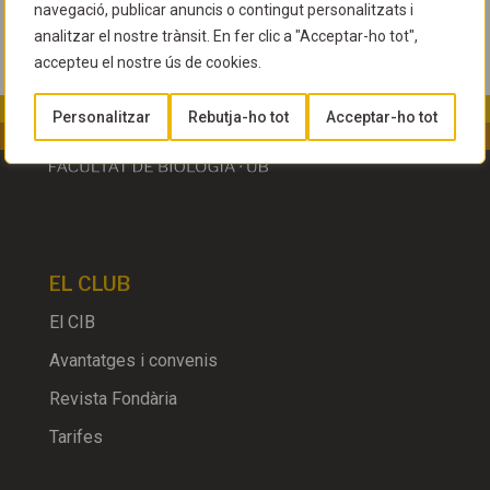
navegació, publicar anuncis o contingut personalitzats i
analitzar el nostre trànsit. En fer clic a "Acceptar-ho tot",
accepteu el nostre ús de cookies.
Personalitzar
Rebutja-ho tot
Acceptar-ho tot
EL CLUB
El CIB
Avantatges i convenis
Revista Fondària
Tarifes