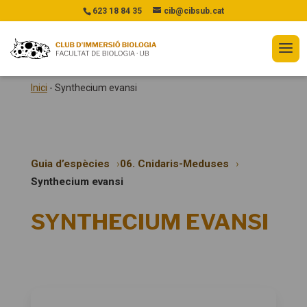
623 18 84 35
cib@cibsub.cat
Inici
-
Synthecium evansi
Guia d’espècies
06. Cnidaris-Meduses
Synthecium evansi
SYNTHECIUM EVANSI