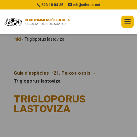
623 18 84 35
cib@cibsub.cat
Inici
-
Trigloporus lastoviza
Guia d’espècies
21. Peixos ossis
Trigloporus lastoviza
TRIGLOPORUS
LASTOVIZA