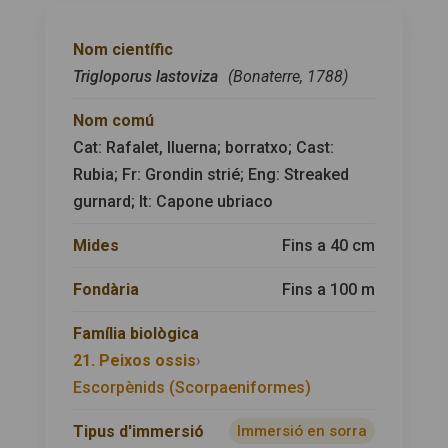
Nom científic
Trigloporus lastoviza
(Bonaterre, 1788)
Nom comú
Cat: Rafalet, lluerna; borratxo; Cast:
Rubia; Fr: Grondin strié; Eng: Streaked
gurnard; It: Capone ubriaco
Mides
Fins a 40 cm
Fondària
Fins a 100 m
Família biològica
21. Peixos ossis
›
Escorpènids (Scorpaeniformes)
Tipus d'immersió
Immersió en sorra