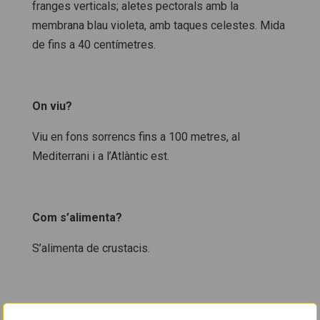
franges verticals; aletes pectorals amb la
membrana blau violeta, amb taques celestes. Mida
de fins a 40 centímetres.
On viu?
Viu en fons sorrencs fins a 100 metres, al
Mediterrani i a l’Atlàntic est.
Com s’alimenta?
S’alimenta de crustacis.
Com es reprodueix?