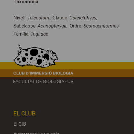
Taxonomia
Nivell:
Teleostomi
, Classe:
Osteichthyes
,
Subclasse:
Actinopterygii
, Ordre:
Scorpaeniformes
,
Família:
Triglidae
EL CLUB
El CIB