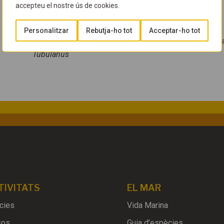
accepteu el nostre ús de cookies.
Taxonomia
Personalitzar
Rebutja-ho tot
Acceptar-ho tot
Fílum:
Nemertea
, Classe:
Palaeonemertea
, Ordre:
Tubul
Tubulanus
TIVITATS
EL MAR
cies
Vida Marina
sos
Guia d’espècies