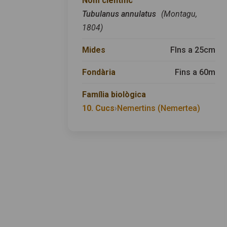
Nom científic
Tubulanus annulatus
(Montagu,
1804)
Mides
FIns a 25cm
Fondària
Fins a 60m
Família biològica
10. Cucs
›
Nemertins (Nemertea)