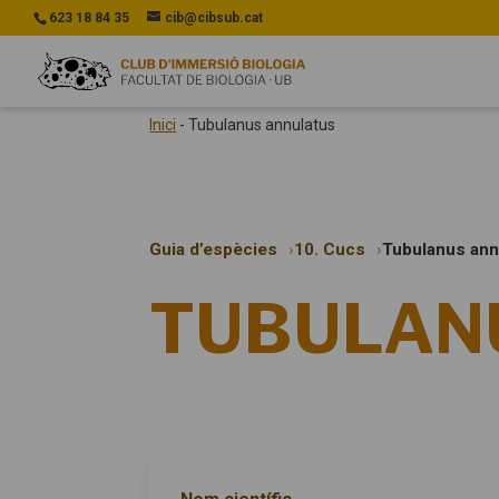
623 18 84 35
cib@cibsub.cat
Inici
-
Tubulanus annulatus
Guia d’espècies
10. Cucs
Tubulanus ann
TUBULAN