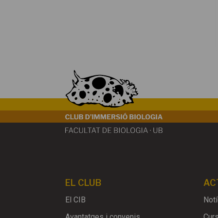
EL CLUB
AC
El CIB
Notí
Avantatges i convenis
Cur