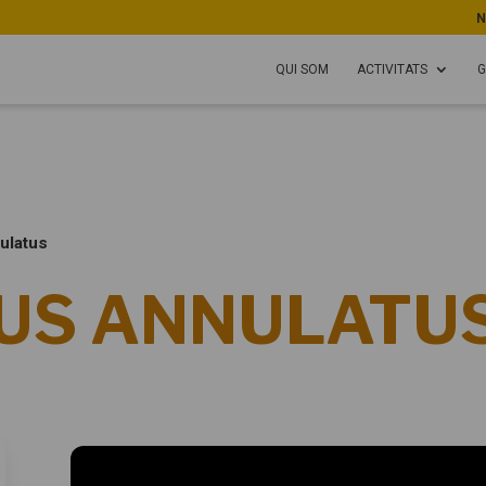
N
QUI SOM
ACTIVITATS
G
ulatus
US ANNULATU