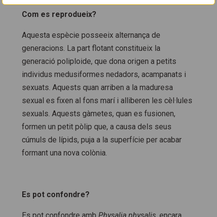
Com es reprodueix?
Aquesta espècie posseeix alternança de
generacions. La part flotant constitueix la
generació poliploide, que dona origen a petits
individus medusiformes nedadors, acampanats i
sexuats. Aquests quan arriben a la maduresa
sexual es fixen al fons marí i alliberen les cèl·lules
sexuals. Aquests gàmetes, quan es fusionen,
formen un petit pòlip que, a causa dels seus
cúmuls de lípids, puja a la superfície per acabar
formant una nova colònia.
Es pot confondre?
Es pot confondre amb
Physalia physalis
, encara