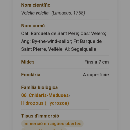
Nom científic
Velella velella
(Linnaeus, 1758)
Nom comú
Cat: Barqueta de Sant Pere; Cas: Velero;
Ang: By-the-wind-sailor; Fr: Barque de
Saint Pierre, Vellèle; Al: Segelqualle
Mides
Fins a 7 cm
Fondària
A superfície
Família biològica
06. Cnidaris-Meduses
›
Hidrozous (Hydrozoa)
Tipus d'immersió
Immersió en aigües obertes