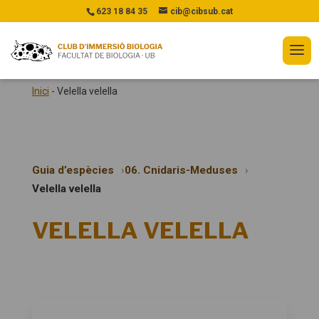
623 18 84 35
cib@cibsub.cat
Inici
-
Velella velella
Guia d’espècies
06. Cnidaris-Meduses
Velella velella
VELELLA VELELLA