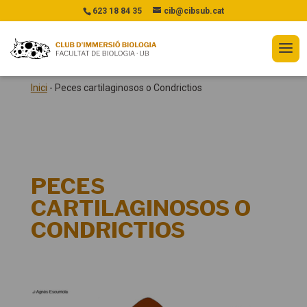
623 18 84 35
cib@cibsub.cat
Inici
-
Peces cartilaginosos o Condrictios
PECES
CARTILAGINOSOS O
CONDRICTIOS