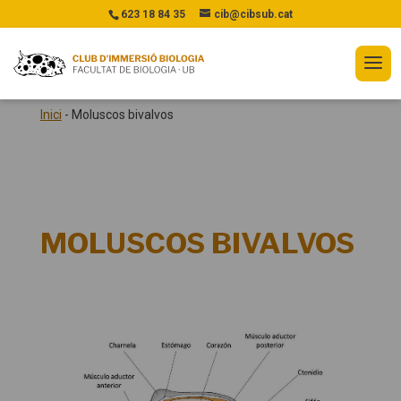
623 18 84 35
cib@cibsub.cat
Inici
-
Moluscos bivalvos
MOLUSCOS BIVALVOS