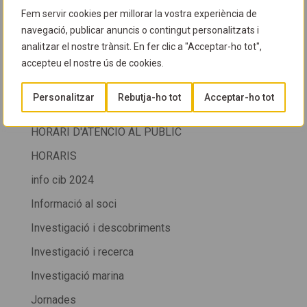
Fem servir cookies per millorar la vostra experiència de
Guia del CIB
navegació, publicar anuncis o contingut personalitzats i
HORARI
analitzar el nostre trànsit. En fer clic a "Acceptar-ho tot",
accepteu el nostre ús de cookies.
HORARI CIB
HORARI CIB + SALÓ DE LA IMMERSIÓ DE LA FIRA
Personalitzar
Rebutja-ho tot
Acceptar-ho tot
DE CORNELLÀ
HORARI D'ATENCIÓ AL PÚBLIC
HORARIS
info cib 2024
Informació al soci
Investigació i descobriments
Investigació i recerca
Investigació marina
Jornades