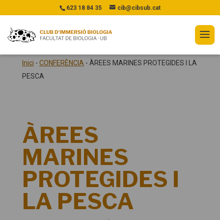
623 18 84 35
cib@cibsub.cat
Inici
-
CONFERÈNCIA
-
ÀREES MARINES PROTEGIDES I LA
PESCA
ÀREES
MARINES
PROTEGIDES I
LA PESCA