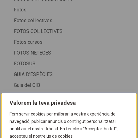
Fotos
Fotos col.lectives
FOTOS COL·LECTIVES
Fotos cursos
FOTOS NETEGES
FOTOSUB
GUIA D'ESPÈCIES
Guia del CIB
HORARI
Valorem la teva privadesa
HORARI CIB
Fem servir cookies per millorar la vostra experiència de
HORARI CIB + SALÓ DE LA IMMERSIÓ DE LA FIRA
navegació, publicar anuncis o contingut personalitzats i
DE CORNELLÀ
analitzar el nostre trànsit. En fer clic a "Acceptar-ho tot",
accepteu el nostre ús de cookies.
HORARI D'ATENCIÓ AL PÚBLIC