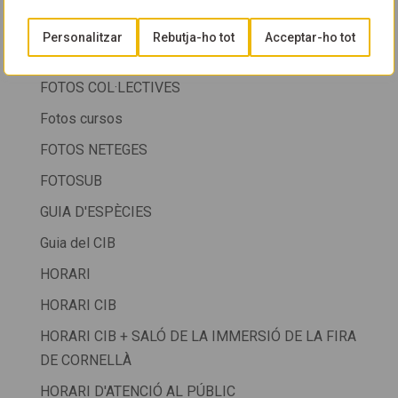
Fotos
Personalitzar
Rebutja-ho tot
Acceptar-ho tot
Fotos col.lectives
FOTOS COL·LECTIVES
Fotos cursos
FOTOS NETEGES
FOTOSUB
GUIA D'ESPÈCIES
Guia del CIB
HORARI
HORARI CIB
HORARI CIB + SALÓ DE LA IMMERSIÓ DE LA FIRA
DE CORNELLÀ
HORARI D'ATENCIÓ AL PÚBLIC