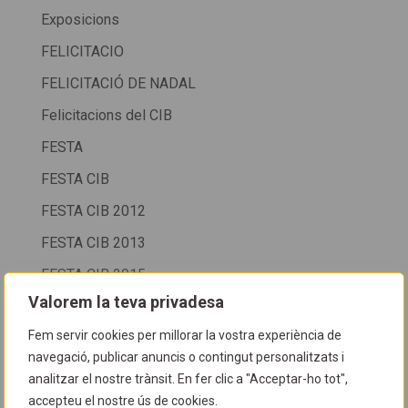
Exposicions
FELICITACIO
FELICITACIÓ DE NADAL
Felicitacions del CIB
FESTA
FESTA CIB
FESTA CIB 2012
FESTA CIB 2013
FESTA CIB 2015
Valorem la teva privadesa
FESTA CIB 2016
Fem servir cookies per millorar la vostra experiència de
FESTA CIB 2025
navegació, publicar anuncis o contingut personalitzats i
Fondària
analitzar el nostre trànsit. En fer clic a "Acceptar-ho tot",
FOTOGRAFIA SUBMARINA
accepteu el nostre ús de cookies.