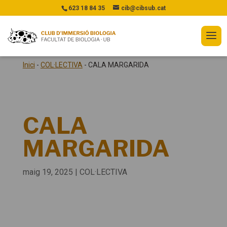
623 18 84 35
cib@cibsub.cat
Inici
-
COL·LECTIVA
-
CALA MARGARIDA
CALA
MARGARIDA
maig 19, 2025
|
COL·LECTIVA