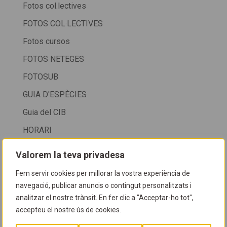
Fotos col.lectives
FOTOS COL·LECTIVES
Fotos cursos
FOTOS NETEGES
FOTOSUB
GUIA D'ESPÈCIES
Guia del CIB
HORARI
HORARI CIB
Valorem la teva privadesa
HORARI CIB + SALÓ DE LA IMMERSIÓ DE LA FIRA
Fem servir cookies per millorar la vostra experiència de
DE CORNELLÀ
navegació, publicar anuncis o contingut personalitzats i
HORARI D'ATENCIÓ AL PÚBLIC
analitzar el nostre trànsit. En fer clic a "Acceptar-ho tot",
accepteu el nostre ús de cookies.
HORARIS