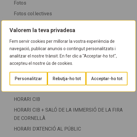
Fotos
Fotos col.lectives
FOTOS COL·LECTIVES
Valorem la teva privadesa
Fotos cursos
Fem servir cookies per millorar la vostra experiència de
FOTOS NETEGES
navegació, publicar anuncis o contingut personalitzats i
analitzar el nostre trànsit. En fer clic a "Acceptar-ho tot",
FOTOSUB
accepteu el nostre ús de cookies.
GUIA D'ESPÈCIES
Guia del CIB
Personalitzar
Rebutja-ho tot
Acceptar-ho tot
HORARI
HORARI CIB
HORARI CIB + SALÓ DE LA IMMERSIÓ DE LA FIRA
DE CORNELLÀ
HORARI D'ATENCIÓ AL PÚBLIC