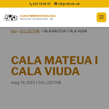
623 18 84 35
cib@cibsub.cat
Inici
-
COL·LECTIVA
-
CALA MATEUA I CALA VIUDA
CALA MATEUA I
CALA VIUDA
maig 19, 2025
|
COL·LECTIVA