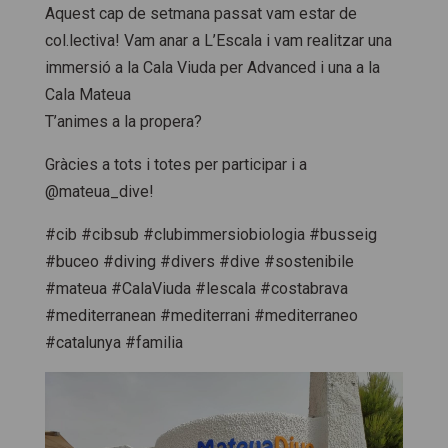
Aquest cap de setmana passat vam estar de
col.lectiva! Vam anar a L’Escala i vam realitzar una
immersió a la Cala Viuda per Advanced i una a la
Cala Mateua
T’animes a la propera?
Gràcies a tots i totes per participar i a
@mateua_dive!
#cib #cibsub #clubimmersiobiologia #busseig
#buceo #diving #divers #dive #sostenibile
#mateua #CalaViuda #lescala #costabrava
#mediterranean #mediterrani #mediterraneo
#catalunya #familia