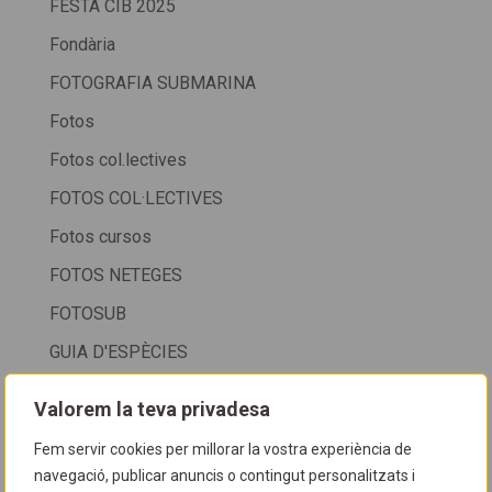
FESTA CIB 2025
Fondària
FOTOGRAFIA SUBMARINA
Fotos
Fotos col.lectives
FOTOS COL·LECTIVES
Fotos cursos
FOTOS NETEGES
FOTOSUB
GUIA D'ESPÈCIES
Guia del CIB
Valorem la teva privadesa
HORARI
Fem servir cookies per millorar la vostra experiència de
HORARI CIB
navegació, publicar anuncis o contingut personalitzats i