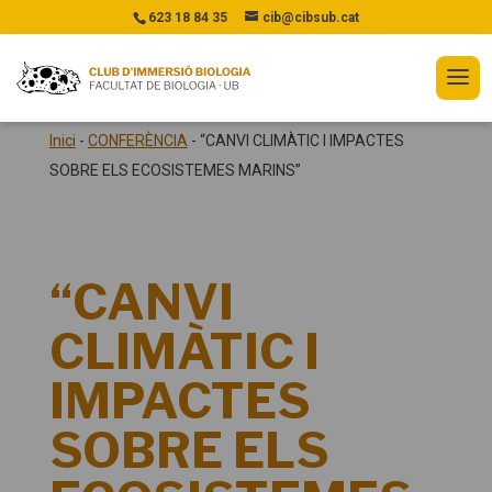
623 18 84 35
cib@cibsub.cat
Inici
-
CONFERÈNCIA
-
“CANVI CLIMÀTIC I IMPACTES
SOBRE ELS ECOSISTEMES MARINS”
“CANVI
CLIMÀTIC I
IMPACTES
SOBRE ELS