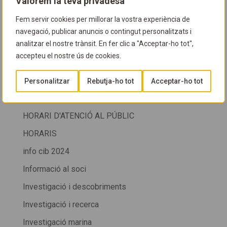
Valorem la teva privadesa
GUIA D'ESPÈCIES
Fem servir cookies per millorar la vostra experiència de
Guia del CIB
navegació, publicar anuncis o contingut personalitzats i
analitzar el nostre trànsit. En fer clic a "Acceptar-ho tot",
HORARI
accepteu el nostre ús de cookies.
HORARI CIB
Personalitzar
Rebutja-ho tot
Acceptar-ho tot
HORARI CIB + SALÓ DE LA IMMERSIÓ DE LA FIRA
DE CORNELLÀ
HORARI D'ATENCIÓ AL PÚBLIC
HORARIS
info cib 2024
Informació al soci
Investigació i descobriments
Investigació i recerca
Investigació marina