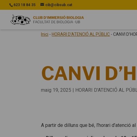
623 18 84 35
cib@cibsub.cat
Inici
-
HORARI D'ATENCIÓ AL PÚBLIC
-
CANVI D’HO
CANVI D’
maig 19, 2025
|
HORARI D'ATENCIÓ AL PÚB
A partir de dilluns que bé, l’horari d’atenció a