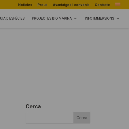
Notícies
Preus
Avantatges i convenis
Contacte
UIA D’ESPÈCIES
PROJECTES BIO MARINA
INFO IMMERSIONS
Cerca