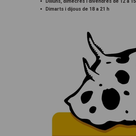
Dilluns, dimecres i divendres de 12 a 15
Dimarts i dijous de 18 a 21 h