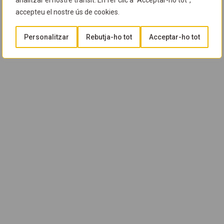
analitzar el nostre trànsit. En fer clic a "Acceptar-ho tot",
accepteu el nostre ús de cookies.
Personalitzar
Rebutja-ho tot
Acceptar-ho tot