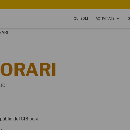
QUI SOM
ACTIVITATS
G
RARI
HORARI
LIC
l públic del CIB serà: