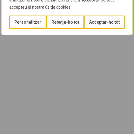
analitzar el nostre trànsit. En fer clic a "Acceptar-ho tot",
accepteu el nostre ús de cookies.
Personalitzar
Rebutja-ho tot
Acceptar-ho tot