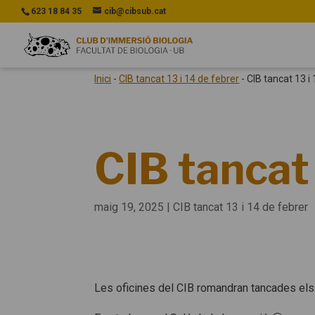
623 18 84 35
cib@cibsub.cat
Inici
-
CIB tancat 13 i 14 de febrer
-
CIB tancat 13 i
CIB tancat 
maig 19, 2025
|
CIB tancat 13 i 14 de febrer
Les oficines del CIB romandran tancades els 