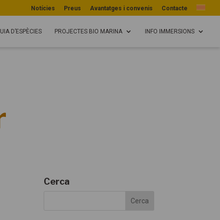
Notícies
Preus
Avantatges i convenis
Contacte
UIA D’ESPÈCIES
PROJECTES BIO MARINA
INFO IMMERSIONS
r
Cerca