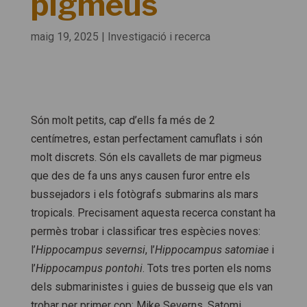
pigmeus
maig 19, 2025
|
Investigació i recerca
Són molt petits, cap d’ells fa més de 2
centímetres, estan perfectament camuflats i són
molt discrets. Són els cavallets de mar pigmeus
que des de fa uns anys causen furor entre els
bussejadors i els fotògrafs submarins als mars
tropicals. Precisament aquesta recerca constant ha
permès trobar i classificar tres espècies noves:
l’
Hippocampus severnsi
, l’
Hippocampus satomiae
i
l’
Hippocampus pontohi
. Tots tres porten els noms
dels submarinistes i guies de busseig que els van
trobar per primer cop: Mike Severns, Satomi