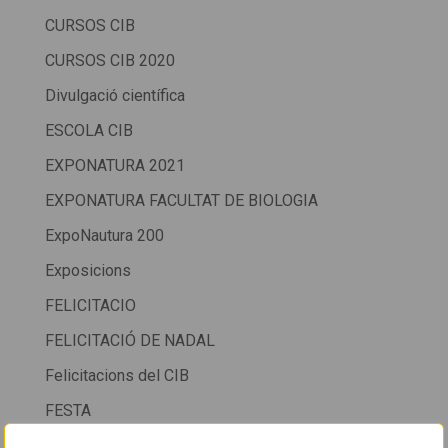
CURSOS CIB
CURSOS CIB 2020
Divulgació científica
ESCOLA CIB
EXPONATURA 2021
EXPONATURA FACULTAT DE BIOLOGIA
ExpoNautura 200
Exposicions
FELICITACIO
FELICITACIÓ DE NADAL
Felicitacions del CIB
FESTA
FESTA CIB