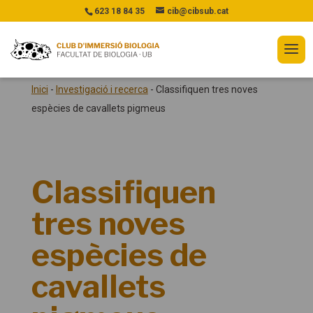
623 18 84 35
cib@cibsub.cat
Inici
-
Investigació i recerca
-
Classifiquen tres noves
espècies de cavallets pigmeus
Classifiquen
tres noves
espècies de
cavallets