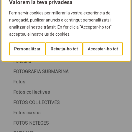
Valorem la teva privadesa
FESTA CIB 2012
Fem servir cookies per millorar la vostra experiència de
FESTA CIB 2013
navegació, publicar anuncis o contingut personalitzats i
analitzar el nostre trànsit. En fer clic a "Acceptar-ho tot",
FESTA CIB 2015
accepteu el nostre ús de cookies.
FESTA CIB 2016
Personalitzar
Rebutja-ho tot
Acceptar-ho tot
FESTA CIB 2025
Fondària
FOTOGRAFIA SUBMARINA
Fotos
Fotos col.lectives
FOTOS COL·LECTIVES
Fotos cursos
FOTOS NETEGES