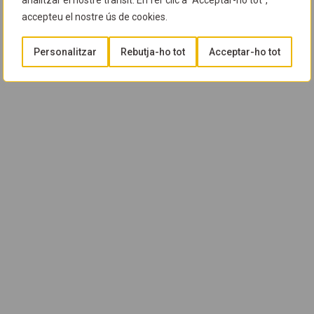
analitzar el nostre trànsit. En fer clic a "Acceptar-ho tot",
accepteu el nostre ús de cookies.
Personalitzar
Rebutja-ho tot
Acceptar-ho tot