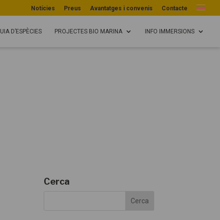
Notícies
Preus
Avantatges i convenis
Contacte
UIA D’ESPÈCIES
PROJECTES BIO MARINA
INFO IMMERSIONS
Cerca