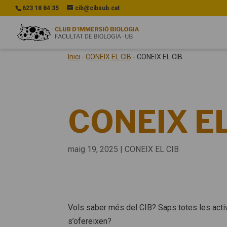
623 18 84 35
cib@cibsub.cat
Inici
-
CONEIX EL CIB
-
CONEIX EL CIB
CONEIX EL
maig 19, 2025
|
CONEIX EL CIB
Vols saber més del CIB? Saps totes les acti
s’ofereixen?