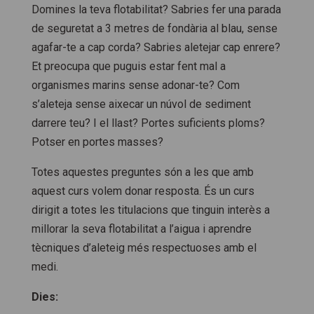
Domines la teva flotabilitat? Sabries fer una parada
de seguretat a 3 metres de fondària al blau, sense
agafar-te a cap corda? Sabries aletejar cap enrere?
Et preocupa que puguis estar fent mal a
organismes marins sense adonar-te? Com
s’aleteja sense aixecar un núvol de sediment
darrere teu? I el llast? Portes suficients ploms?
Potser en portes masses?
Totes aquestes preguntes són a les que amb
aquest curs volem donar resposta. És un curs
dirigit a totes les titulacions que tinguin interès a
millorar la seva flotabilitat a l’aigua i aprendre
tècniques d’aleteig més respectuoses amb el
medi.
Dies: