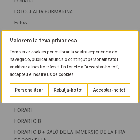
Fondària
FOTOGRAFIA SUBMARINA
Fotos
Fotos col.lectives
Valorem la teva privadesa
FOTOS COL·LECTIVES
Fem servir cookies per millorar la vostra experiència de
Fotos cursos
navegació, publicar anuncis o contingut personalitzats i
FOTOS NETEGES
analitzar el nostre trànsit. En fer clic a "Acceptar-ho tot",
accepteu el nostre ús de cookies.
FOTOSUB
GUIA D'ESPÈCIES
Personalitzar
Rebutja-ho tot
Acceptar-ho tot
Guia del CIB
HORARI
HORARI CIB
HORARI CIB + SALÓ DE LA IMMERSIÓ DE LA FIRA