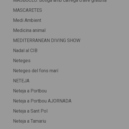
MASBUCEO: Botiga amb càrrega d'aire gratuïta
MASCARETES
Medi Ambient
Medicina animal
MEDITERRANEAN DIVING SHOW
Nadal al CIB
Neteges
Neteges del fons marí
NETEJA
Neteja a Portbou
Neteja a Portbou AJORNADA
Neteja a Sant Pol
Neteja a Tamariu