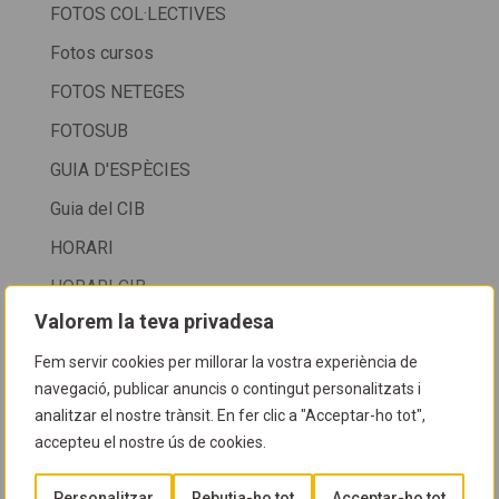
FOTOS COL·LECTIVES
Fotos cursos
FOTOS NETEGES
FOTOSUB
GUIA D'ESPÈCIES
Guia del CIB
HORARI
HORARI CIB
Valorem la teva privadesa
HORARI CIB + SALÓ DE LA IMMERSIÓ DE LA FIRA
DE CORNELLÀ
Fem servir cookies per millorar la vostra experiència de
navegació, publicar anuncis o contingut personalitzats i
HORARI D'ATENCIÓ AL PÚBLIC
analitzar el nostre trànsit. En fer clic a "Acceptar-ho tot",
HORARIS
accepteu el nostre ús de cookies.
info cib 2024
Personalitzar
Rebutja-ho tot
Acceptar-ho tot