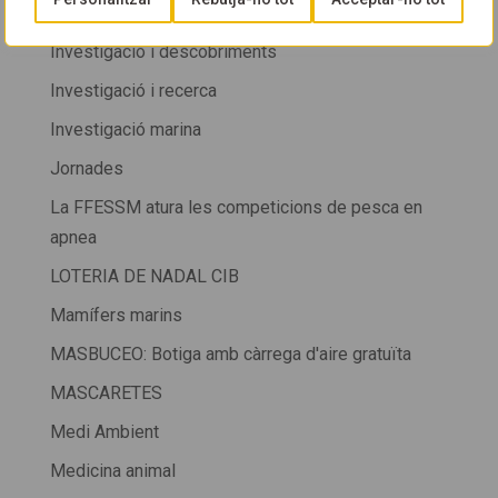
Informació al soci
Investigació i descobriments
Investigació i recerca
Investigació marina
Jornades
La FFESSM atura les competicions de pesca en
apnea
LOTERIA DE NADAL CIB
Mamífers marins
MASBUCEO: Botiga amb càrrega d'aire gratuïta
MASCARETES
Medi Ambient
Medicina animal