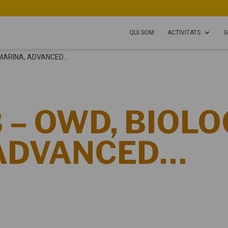
QUI SOM
ACTIVITATS
G
A MARINA, ADVANCED…
B – OWD, BIOLO
 ADVANCED…