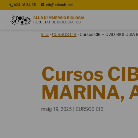
623 18 84 35
cib@cibsub.cat
Inici
-
CURSOS CIB
-
Cursos CIB – OWD, BIOLOGI
Cursos CI
MARINA,
maig 19, 2025
|
CURSOS CIB