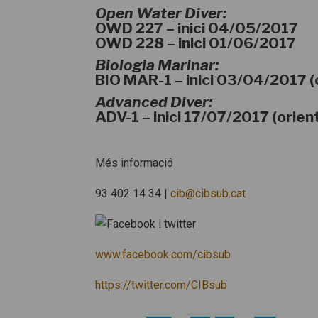
Open Water Diver:
OWD 227
– inici 04/05/2017
OWD 228
– inici 01/06/2017
Biologia Marinar:
BIO MAR-1
– inici 03/04/2017 (
Advanced Diver:
ADV-1
– inici 17/07/2017 (orien
Més informació
93 402 14 34 |
cib@cibsub.cat
www.facebook.com/cibsub
https://twitter.com/CIBsub