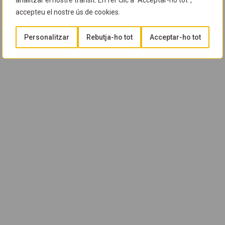
analitzar el nostre trànsit. En fer clic a "Acceptar-ho tot",
accepteu el nostre ús de cookies.
Personalitzar
Rebutja-ho tot
Acceptar-ho tot