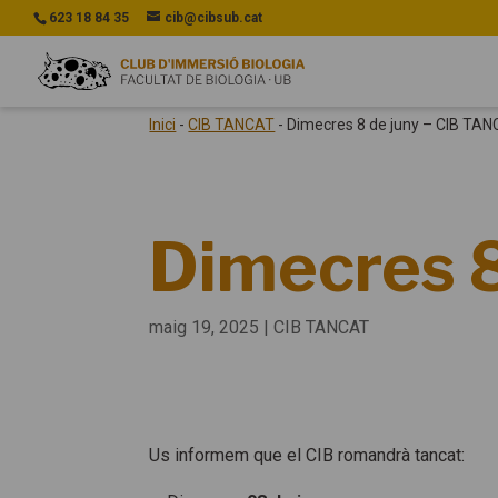
623 18 84 35
cib@cibsub.cat
Inici
-
CIB TANCAT
-
Dimecres 8 de juny – CIB TA
Dimecres 8
maig 19, 2025
|
CIB TANCAT
Us informem que el CIB romandrà tancat: