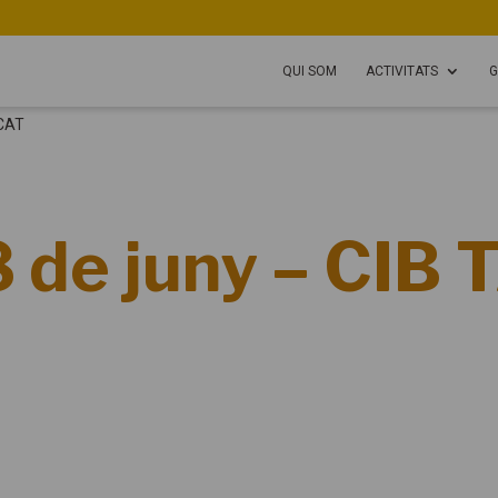
QUI SOM
ACTIVITATS
G
NCAT
 de juny – CIB