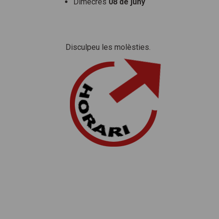
Dimecres
08 de juny
Disculpeu les molèsties.