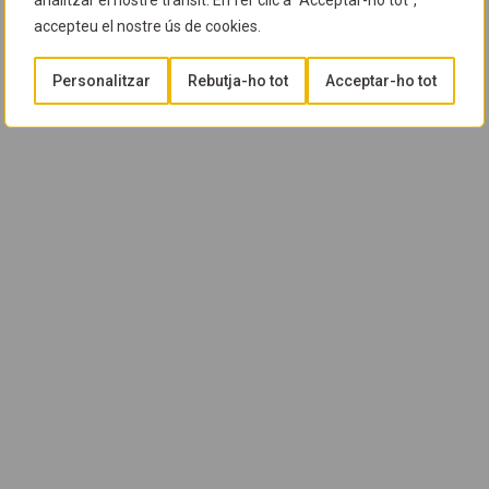
analitzar el nostre trànsit. En fer clic a "Acceptar-ho tot",
accepteu el nostre ús de cookies.
Personalitzar
Rebutja-ho tot
Acceptar-ho tot