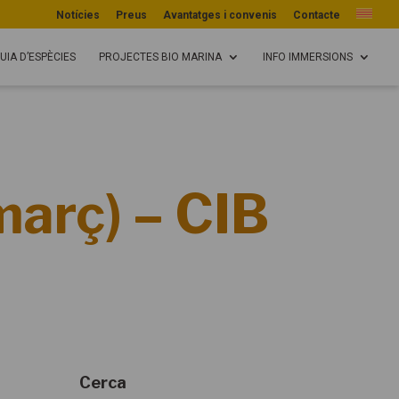
Notícies
Preus
Avantatges i convenis
Contacte
UIA D’ESPÈCIES
PROJECTES BIO MARINA
INFO IMMERSIONS
 març) – CIB
Cerca