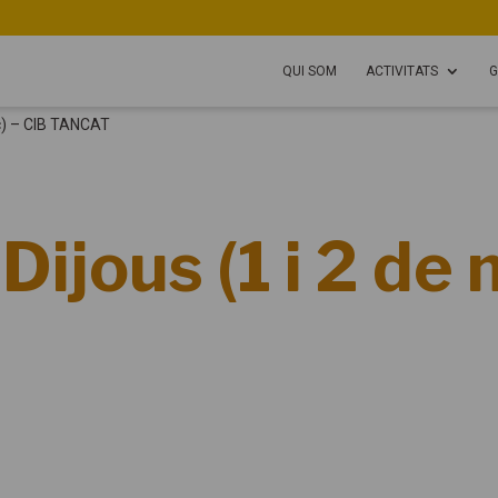
QUI SOM
ACTIVITATS
G
rç) – CIB TANCAT
Dijous (1 i 2 de