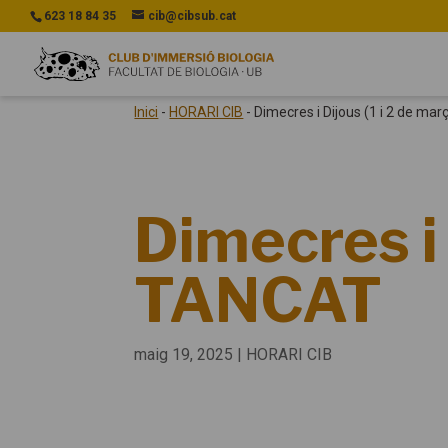
623 18 84 35
cib@cibsub.cat
Inici
-
HORARI CIB
-
Dimecres i Dijous (1 i 2 de ma
Dimecres i 
TANCAT
maig 19, 2025
|
HORARI CIB