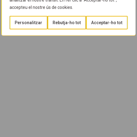
analitzar el nostre trànsit. En fer clic a "Acceptar-ho tot",
accepteu el nostre ús de cookies.
Personalitzar
Rebutja-ho tot
Acceptar-ho tot