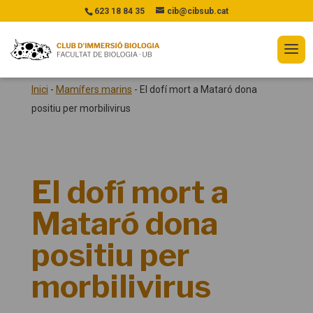
623 18 84 35
cib@cibsub.cat
Inici
-
Mamífers marins
-
El dofí mort a Mataró dona
positiu per morbilivirus
El dofí mort a
Mataró dona
positiu per
morbilivirus