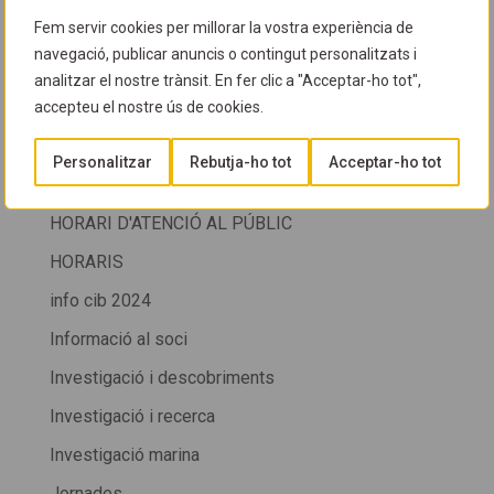
GUIA D'ESPÈCIES
Fem servir cookies per millorar la vostra experiència de
Guia del CIB
navegació, publicar anuncis o contingut personalitzats i
HORARI
analitzar el nostre trànsit. En fer clic a "Acceptar-ho tot",
accepteu el nostre ús de cookies.
HORARI CIB
HORARI CIB + SALÓ DE LA IMMERSIÓ DE LA FIRA
Personalitzar
Rebutja-ho tot
Acceptar-ho tot
DE CORNELLÀ
HORARI D'ATENCIÓ AL PÚBLIC
HORARIS
info cib 2024
Informació al soci
Investigació i descobriments
Investigació i recerca
Investigació marina
Jornades