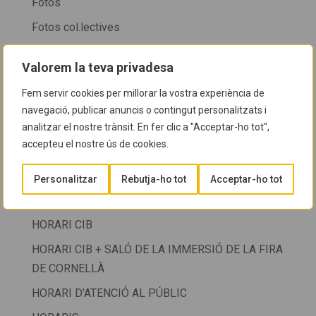
Fotos
Fotos col.lectives
FOTOS COL·LECTIVES
Valorem la teva privadesa
Fotos cursos
Fem servir cookies per millorar la vostra experiència de
FOTOS NETEGES
navegació, publicar anuncis o contingut personalitzats i
FOTOSUB
analitzar el nostre trànsit. En fer clic a "Acceptar-ho tot",
accepteu el nostre ús de cookies.
GUIA D'ESPÈCIES
Guia del CIB
Personalitzar
Rebutja-ho tot
Acceptar-ho tot
HORARI
HORARI CIB
HORARI CIB + SALÓ DE LA IMMERSIÓ DE LA FIRA
DE CORNELLÀ
HORARI D'ATENCIÓ AL PÚBLIC